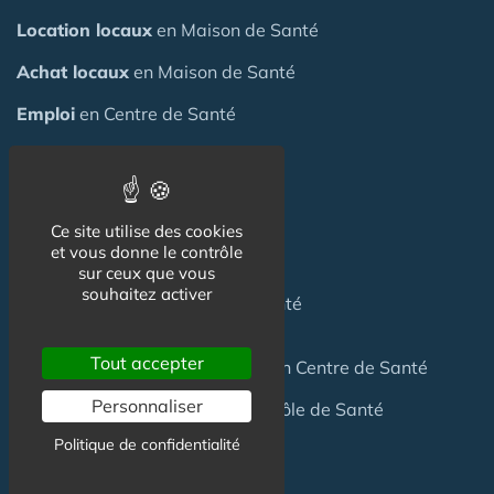
Location locaux
en Maison de Santé
Achat locaux
en Maison de Santé
Emploi
en Centre de Santé
S'installer
en Maison de Santé
Créer
une Maison de Santé
Ce site utilise des cookies
et vous donne le contrôle
Financer
une Maison de Santé
sur ceux que vous
souhaitez activer
Investir
dans une Maison de Santé
Tout accepter
Céder
une Maison
de Santé
ou un Centre de Santé
Personnaliser
Terrain
pour création Maison / Pôle de Santé
Politique de confidentialité
FAQ