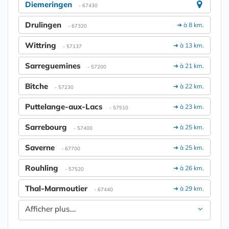
Diemeringen
- 67430
Drulingen
➔ à 8 km.
- 67320
Wittring
➔ à 13 km.
- 57137
Sarreguemines
➔ à 21 km.
- 57200
Bitche
➔ à 22 km.
- 57230
Puttelange-aux-Lacs
➔ à 23 km.
- 57510
Sarrebourg
➔ à 25 km.
- 57400
Saverne
➔ à 25 km.
- 67700
Rouhling
➔ à 26 km.
- 57520
Thal-Marmoutier
➔ à 29 km.
- 67440
Afficher plus....