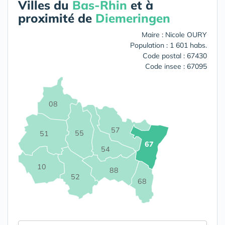
Villes du
Bas-Rhin
et à
proximité de
Diemeringen
Maire : Nicole OURY
Population : 1 601 habs.
Code postal : 67430
Code insee : 67095
08
57
55
51
67
54
10
88
52
68