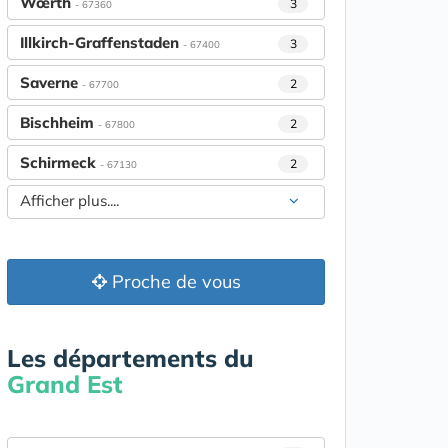
Wœrth
3
- 67360
Illkirch-Graffenstaden
3
- 67400
Saverne
2
- 67700
Bischheim
2
- 67800
Schirmeck
2
- 67130
Afficher plus....
Proche de vous
Les départements du
Grand Est