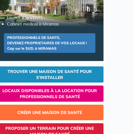
Locaux à la VENTE :
Cabinet médical à Miramas
PROFESSIONNELS DE SANTE,
DEVENEZ PROPRIETAIRES DE VOS LOCAUX !
Cap sur le SUD, à MIRAMAS
TROUVER UNE MAISON DE SANTÉ POUR
S'INSTALLER
LOCAUX DISPONIBLES À LA LOCATION POUR
PROFESSIONNELS DE SANTÉ
CRÉER UNE MAISON DE SANTÉ
PROPOSER UN TERRAIN POUR CRÉER UNE