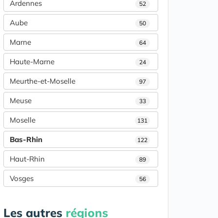
Ardennes
52
Aube
50
Marne
64
Haute-Marne
24
Meurthe-et-Moselle
97
Meuse
33
Moselle
131
Bas-Rhin
122
Haut-Rhin
89
Vosges
56
Les autres
régions