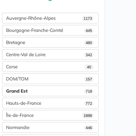
Auvergne-Rhône-Alpes
1173
Bourgogne-Franche-Comté
445
Bretagne
480
Centre-Val de Loire
342
Corse
40
DOM/TOM
157
Grand Est
718
Hauts-de-France
772
Île-de-France
1898
Normandie
446