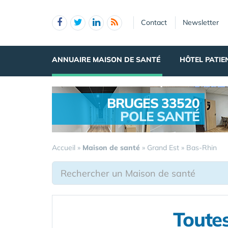
Panneau de gestion des cookies
Contact
Newsletter
ANNUAIRE MAISON DE SANTÉ
HÔTEL PATIE
BRUGES 33520
POLE SANTÉ
.
Accueil
»
Maison de santé
»
Grand Est
»
Bas-Rhin
Toutes