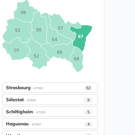
08
57
55
51
67
54
10
88
52
68
Strasbourg
52
- 67000
Sélestat
5
- 67600
Schiltigheim
5
- 67300
Haguenau
4
- 67500