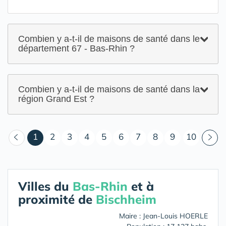
Combien y a-t-il de maisons de santé dans le
département 67 - Bas-Rhin ?
Combien y a-t-il de maisons de santé dans la
région Grand Est ?
(courant)
1
2
3
4
5
6
7
8
9
10
Villes du
Bas-Rhin
et à
proximité de
Bischheim
Maire : Jean-Louis HOERLE