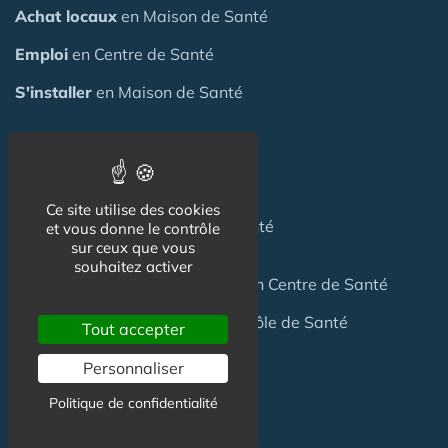
Achat locaux
en Maison de Santé
Emploi
en Centre de Santé
S'installer
en Maison de Santé
Créer
une Maison de Santé
Financer
une Maison de Santé
Ce site utilise des cookies
Investir
dans une Maison de Santé
et vous donne le contrôle
sur ceux que vous
souhaitez activer
Céder
une Maison
de Santé
ou un Centre de Santé
Terrain
pour création Maison / Pôle de Santé
Tout accepter
Personnaliser
FAQ
Politique de confidentialité