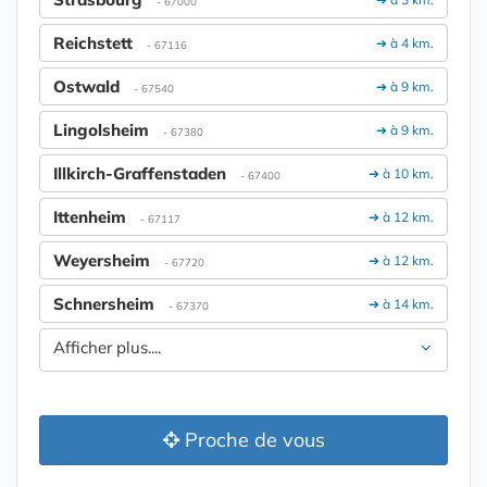
- 67000
Reichstett
➔ à 4 km.
- 67116
Ostwald
➔ à 9 km.
- 67540
Lingolsheim
➔ à 9 km.
- 67380
Illkirch-Graffenstaden
➔ à 10 km.
- 67400
Ittenheim
➔ à 12 km.
- 67117
Weyersheim
➔ à 12 km.
- 67720
Schnersheim
➔ à 14 km.
- 67370
Afficher plus....
Proche de vous