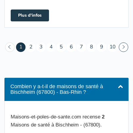
Plus d'infos
(courant)
1
2
3
4
5
6
7
8
9
10
Combien y a-t-il de maisons de santé à
Bischheim (67800) - Bas-Rhin ?
Maisons-et-poles-de-sante.com recense
2
Maisons de santé à Bischheim - (67800).