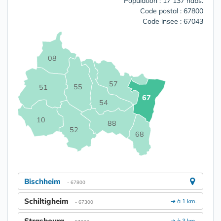
Population : 17 137 habs.
Code postal : 67800
Code insee : 67043
08
57
55
51
67
54
10
88
52
68
Bischheim
- 67800
Schiltigheim
➔ à 1 km.
- 67300
Strasbourg
➔ à 3 km.