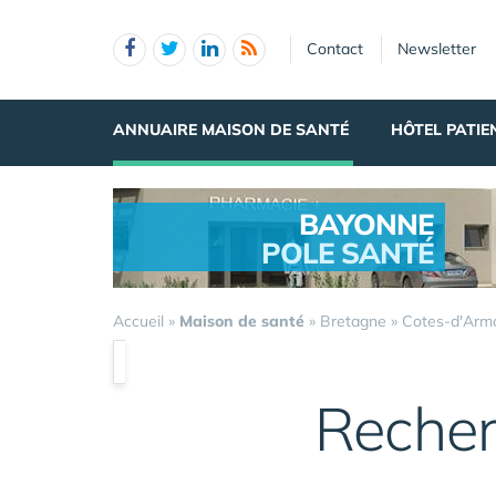
Panneau de gestion des cookies
Contact
Newsletter
ANNUAIRE MAISON DE SANTÉ
HÔTEL PATIE
BAYONNE
POLE SANTÉ
.
Accueil
»
Maison de santé
»
Bretagne
»
Cotes-d'Arm
Recher