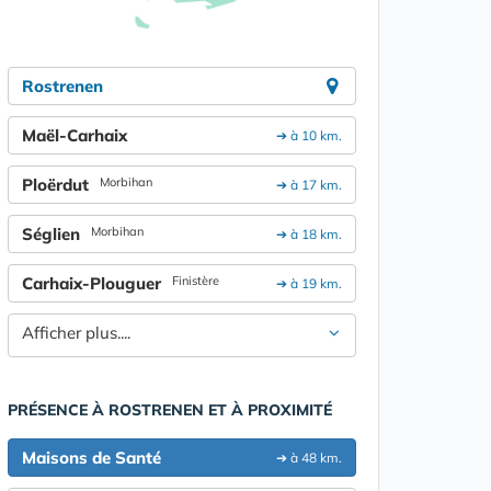
Rostrenen
Maël-Carhaix
➔ à 10 km.
Ploërdut
Morbihan
➔ à 17 km.
Séglien
Morbihan
➔ à 18 km.
Carhaix-Plouguer
Finistère
➔ à 19 km.
Afficher plus....
PRÉSENCE À ROSTRENEN ET À PROXIMITÉ
Maisons de Santé
➔ à 48 km.