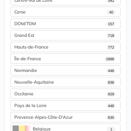
Centre-Val de Loire
342
Corse
40
DOM/TOM
157
Grand Est
718
Hauts-de-France
772
Île-de-France
1898
Normandie
446
Nouvelle-Aquitaine
836
Occitanie
929
Pays de la Loire
446
Provence-Alpes-Côte-D'Azur
630
Belgique
1