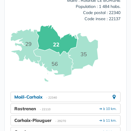
Maire : Rolande LE BORGNE
Population : 1 484 habs.
Code postal : 22340
Code insee : 22137
29
22
35
56
Maël-Carhaix
- 22340
Rostrenen
➔ à 10 km.
- 22110
Carhaix-Plouguer
➔ à 11 km.
- 29270