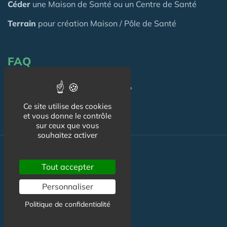
Céder
une Maison
de Santé
ou un Centre de Santé
Terrain
pour création Maison / Pôle de Santé
FAQ
C'est quoi une Maison de Santé ?
Ce site utilise des cookies
et vous donne le contrôle
sur ceux que vous
souhaitez activer
Actualité
Tout accepter
Actualité Maison de Santé
Personnaliser
Agenda Maison de Santé
Politique de confidentialité
Flux RSS