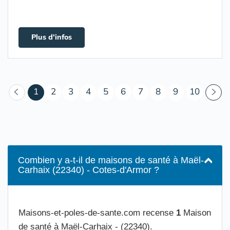
Plus d'infos
(courant)
1
2
3
4
5
6
7
8
9
10
Combien y a-t-il de maisons de santé à Maël-
Carhaix (22340) - Cotes-d'Armor ?
Maisons-et-poles-de-sante.com recense
1
Maison
de santé à Maël-Carhaix - (22340).