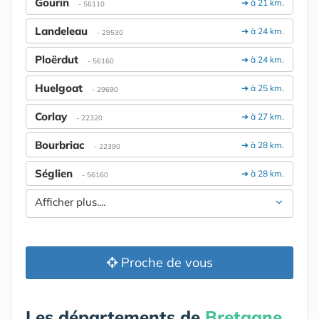
Gourin
➔ à 21 km.
- 56110
Landeleau
➔ à 24 km.
- 29530
Ploërdut
➔ à 24 km.
- 56160
Huelgoat
➔ à 25 km.
- 29690
Corlay
➔ à 27 km.
- 22320
Bourbriac
➔ à 28 km.
- 22390
Séglien
➔ à 28 km.
- 56160
Afficher plus....
Proche de vous
Les départements de
Bretagne