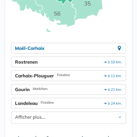
35
56
Maël-Carhaix
Rostrenen
➔ à 10 km.
Carhaix-Plouguer
Finistère
➔ à 11 km.
Gourin
Morbihan
➔ à 21 km.
Landeleau
Finistère
➔ à 24 km.
Afficher plus....