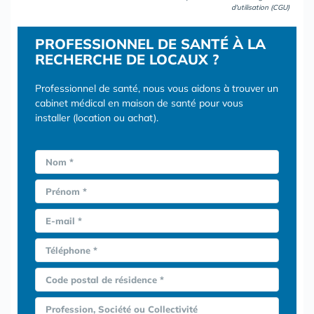
d'utilisation (CGU)
PROFESSIONNEL DE SANTÉ À LA
RECHERCHE DE LOCAUX ?
Professionnel de santé, nous vous aidons à trouver un
cabinet médical en maison de santé pour vous
installer (location ou achat).
Nom *
Prénom *
E-mail *
Téléphone *
Code postal de résidence *
Profession, Société ou Collectivité