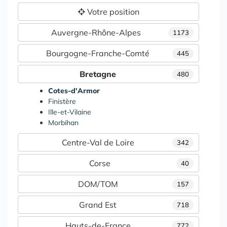
Votre position
Auvergne-Rhône-Alpes
1173
Bourgogne-Franche-Comté
445
Bretagne
480
Cotes-d'Armor
Finistère
Ille-et-Vilaine
Morbihan
Centre-Val de Loire
342
Corse
40
DOM/TOM
157
Grand Est
718
Hauts-de-France
772