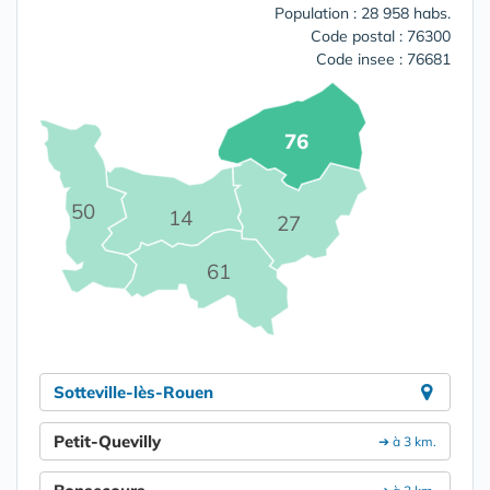
Population : 28 958 habs.
Code postal : 76300
Code insee : 76681
76
50
14
27
61
Sotteville-lès-Rouen
Petit-Quevilly
➔ à 3 km.