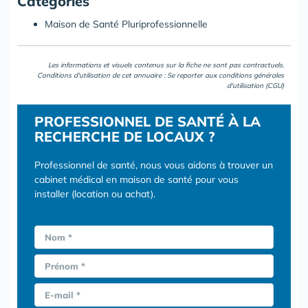
Catégories
Maison de Santé Pluriprofessionnelle
Les informations et visuels contenus sur la fiche ne sont pas contractuels.
Conditions d'utilisation de cet annuaire : Se reporter aux
conditions générales
d'utilisation (CGU)
PROFESSIONNEL DE SANTÉ À LA
RECHERCHE DE LOCAUX ?
Professionnel de santé, nous vous aidons à trouver un
cabinet médical en maison de santé pour vous
installer (location ou achat).
Nom *
Prénom *
E-mail *