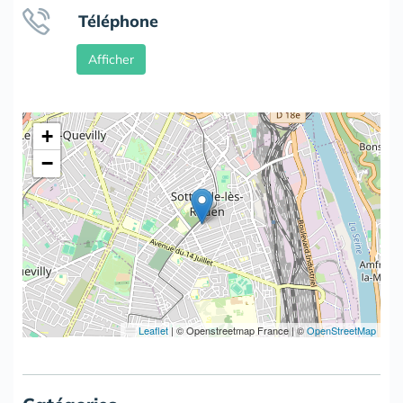
Téléphone
Afficher
+
−
Leaflet
|
© Openstreetmap France | ©
OpenStreetMap