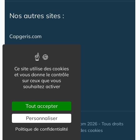
Nos autres sites :
Capgeris.com
CapResidencesSeniors.com
Emploi-formation-sante.com
Ce site utilise des cookies
Seniorissimmo.com
et vous donne le contrôle
sur ceux que vous
Creche-et-naissance.com
souhaitez activer
Co-Living & Co-Working
Tout accepter
Personnaliser
© Maisons-et-poles-de-sante.com 2026 - Tous droits
Politique de confidentialité
réservés. //
Gestion des cookies