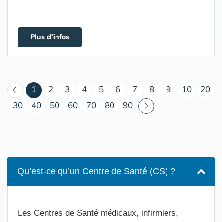
Plus d'infos
(courant)
1
2
3
4
5
6
7
8
9
10
20
30
40
50
60
70
80
90
Qu’est-ce qu’un Centre de Santé (CS) ?
Les Centres de Santé médicaux, infirmiers,