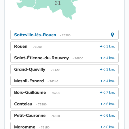
61
Sotteville-lès-Rouen
- 76300
Rouen
➔ à 3 km.
- 76000
Saint-Étienne-du-Rouvray
➔ à 4 km.
- 76800
Grand-Quevilly
➔ à 3 km.
- 76120
Mesnil-Esnard
➔ à 4 km.
- 76240
Bois-Guillaume
➔ à 7 km.
- 76230
Canteleu
➔ à 6 km.
- 76380
Petit-Couronne
➔ à 6 km.
- 76650
Maromme
➔ à 8 km.
- 76150