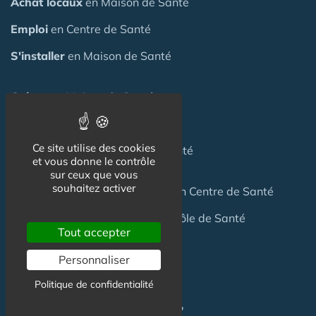
Achat locaux
en Maison de Santé
Emploi
en Centre de Santé
S'installer
en Maison de Santé
Créer
une Maison de Santé
Financer
une Maison de Santé
Ce site utilise des cookies
Investir
dans une Maison de Santé
et vous donne le contrôle
sur ceux que vous
souhaitez activer
Céder
une Maison
de Santé
ou un Centre de Santé
Terrain
pour création Maison / Pôle de Santé
Tout accepter
Personnaliser
FAQ
Politique de confidentialité
C'est quoi une Maison de Santé ?