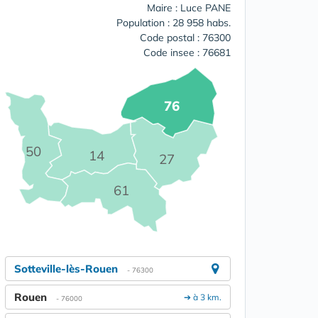
Maire : Luce PANE
Population : 28 958 habs.
Code postal : 76300
Code insee : 76681
76
50
14
27
61
Sotteville-lès-Rouen
- 76300
Rouen
➔ à 3 km.
- 76000