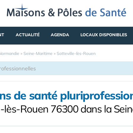
NT
ACTUALITÉ
AGENDA
LOCAUX DISPONIBLES
Normandie
»
Seine-Maritime
»
Sotteville-lès-Rouen
s de santé pluriprofessio
le-lès-Rouen 76300 dans la Sei