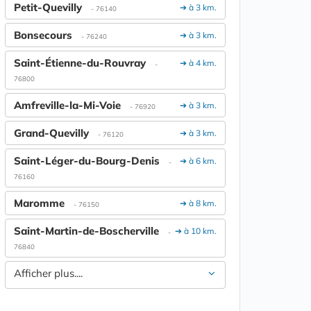
Petit-Quevilly
➔ à 3 km.
- 76140
Bonsecours
➔ à 3 km.
- 76240
Saint-Étienne-du-Rouvray
➔ à 4 km.
-
76800
Amfreville-la-Mi-Voie
➔ à 3 km.
- 76920
Grand-Quevilly
➔ à 3 km.
- 76120
Saint-Léger-du-Bourg-Denis
➔ à 6 km.
-
76160
Maromme
➔ à 8 km.
- 76150
Saint-Martin-de-Boscherville
➔ à 10 km.
-
76840
Afficher plus....