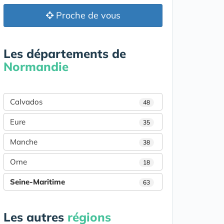
Proche de vous
Les départements de
Normandie
Calvados
48
Eure
35
Manche
38
Orne
18
Seine-Maritime
63
Les autres
régions