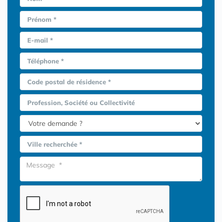
Prénom *
E-mail *
Téléphone *
Code postal de résidence *
Profession, Société ou Collectivité
Ville recherchée *