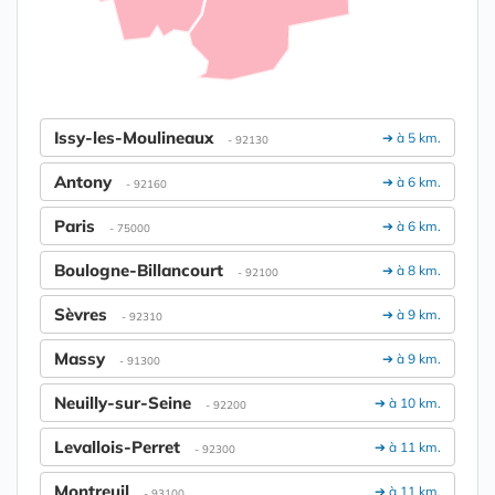
Issy-les-Moulineaux
➔ à 5 km.
- 92130
Antony
➔ à 6 km.
- 92160
Paris
➔ à 6 km.
- 75000
Boulogne-Billancourt
➔ à 8 km.
- 92100
Sèvres
➔ à 9 km.
- 92310
Massy
➔ à 9 km.
- 91300
Neuilly-sur-Seine
➔ à 10 km.
- 92200
Levallois-Perret
➔ à 11 km.
- 92300
Montreuil
➔ à 11 km.
- 93100