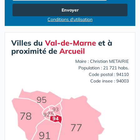
Envoyer
Conditions d'utilisation
Villes du
Val-de-Marne
et à
proximité de
Arcueil
Maire : Christian METAIRIE
Population : 21 721 habs.
Code postal : 94110
Code insee : 94003
95
93
78
75
92
94
77
91