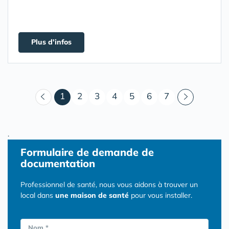
Plus d'infos
(courant)
1
2
3
4
5
6
7
.
Formulaire
de demande de
documentation
Professionnel de santé, nous vous aidons à trouver un
local dans
une maison de santé
pour vous installer.
Nom *