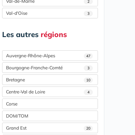
Val-de-Marne
2
Val-d'Oise
3
Les autres
régions
Auvergne-Rhône-Alpes
47
Bourgogne-Franche-Comté
3
Bretagne
10
Centre-Val de Loire
4
Corse
DOM/TOM
Grand Est
20