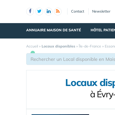
Panneau de gestion des cookies
Contact
Newsletter
ANNUAIRE MAISON DE SANTÉ
HÔTEL PATIE
Accueil
»
Locaux disponibles
»
Île-de-France
»
Esson
Locaux dis
à Évry