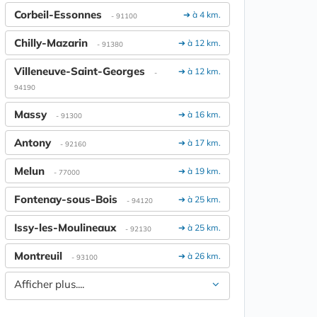
Corbeil-Essonnes
➔ à 4 km.
- 91100
Chilly-Mazarin
➔ à 12 km.
- 91380
Villeneuve-Saint-Georges
➔ à 12 km.
-
94190
Massy
➔ à 16 km.
- 91300
Antony
➔ à 17 km.
- 92160
Melun
➔ à 19 km.
- 77000
Fontenay-sous-Bois
➔ à 25 km.
- 94120
Issy-les-Moulineaux
➔ à 25 km.
- 92130
Montreuil
➔ à 26 km.
- 93100
Afficher plus....