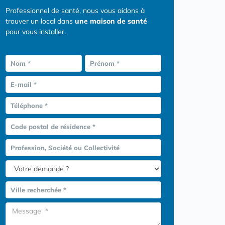
Professionnel de santé, nous vous aidons à
trouver un local dans
une maison de santé
pour vous installer.
Nom *
Prénom *
E-mail *
Téléphone *
Code postal de résidence *
Profession, Société ou Collectivité
Ville recherchée *