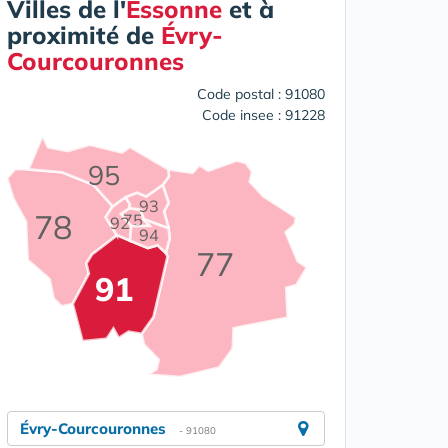
Villes de l'
Essonne
et à
proximité de
Évry-
Courcouronnes
Code postal : 91080
Code insee : 91228
95
93
78
75
92
94
77
91
Évry-Courcouronnes
- 91080