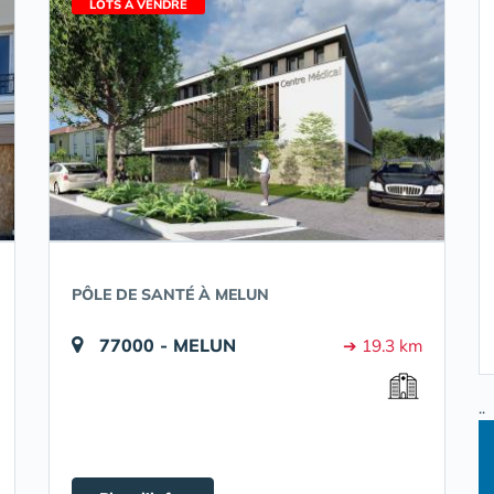
LOTS À VENDRE
PÔLE DE SANTÉ À MELUN
77000 - MELUN
➔ 19.3 km
..