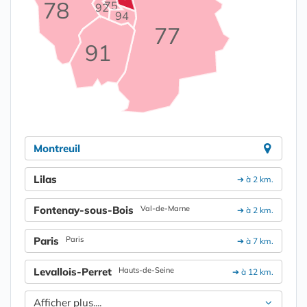
78
75
92
94
77
91
Montreuil
Lilas
➔ à 2 km.
Fontenay-sous-Bois
Val-de-Marne
➔ à 2 km.
Paris
Paris
➔ à 7 km.
Levallois-Perret
Hauts-de-Seine
➔ à 12 km.
Afficher plus....