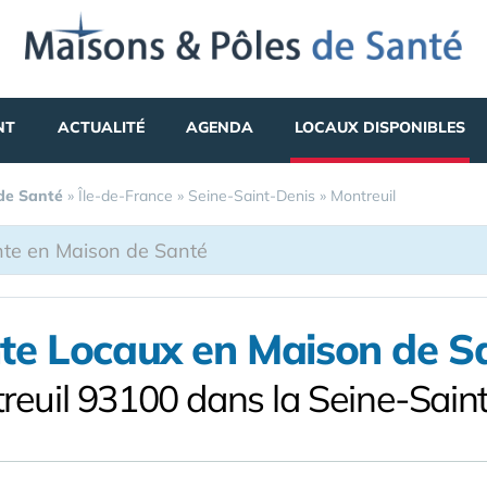
NT
ACTUALITÉ
AGENDA
LOCAUX DISPONIBLES
 de Santé
»
Île-de-France
»
Seine-Saint-Denis
»
Montreuil
te Locaux en Maison de S
reuil 93100 dans la Seine-Sain