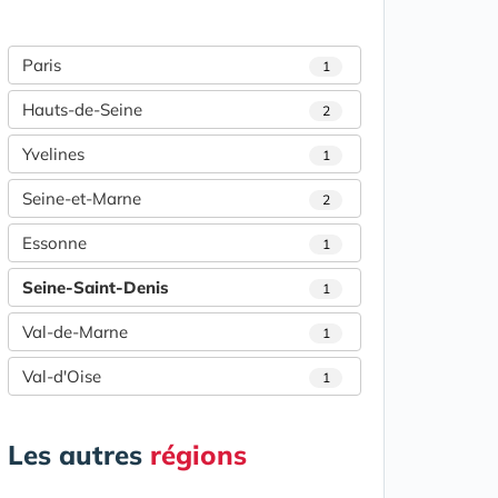
Paris
1
Hauts-de-Seine
2
Yvelines
1
Seine-et-Marne
2
Essonne
1
Seine-Saint-Denis
1
Val-de-Marne
1
Val-d'Oise
1
Les autres
régions