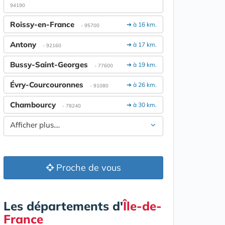
94190
Roissy-en-France
➔ à 16 km.
- 95700
Antony
➔ à 17 km.
- 92160
Bussy-Saint-Georges
➔ à 19 km.
- 77600
Évry-Courcouronnes
➔ à 26 km.
- 91080
Chambourcy
➔ à 30 km.
- 78240
Afficher plus....
Proche de vous
Les départements d'
Île-de-
France