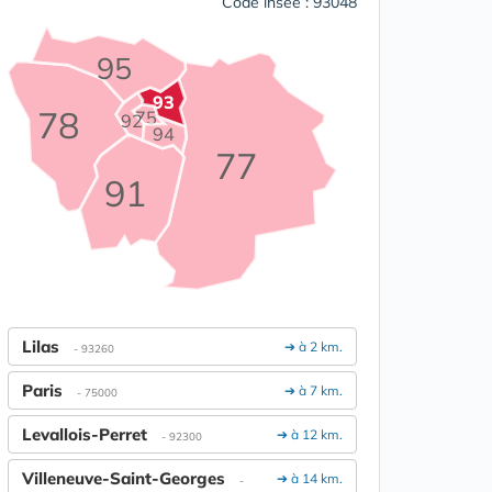
Code insee : 93048
95
93
78
75
92
94
77
91
Lilas
➔ à 2 km.
- 93260
Paris
➔ à 7 km.
- 75000
Levallois-Perret
➔ à 12 km.
- 92300
Villeneuve-Saint-Georges
➔ à 14 km.
-