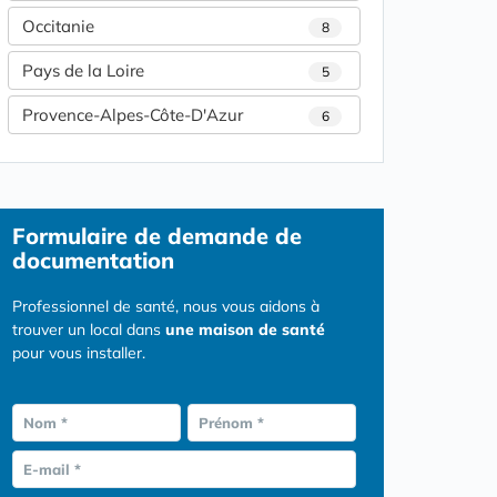
Occitanie
8
Pays de la Loire
5
Provence-Alpes-Côte-D'Azur
6
Formulaire
de demande de
documentation
Professionnel de santé, nous vous aidons à
trouver un local dans
une maison de santé
pour vous installer.
Nom *
Prénom *
E-mail *