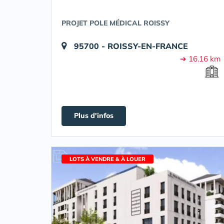
PROJET POLE MÉDICAL ROISSY
95700 - ROISSY-EN-FRANCE
➔ 16.16 km
Plus d'infos
LOTS À VENDRE & À LOUER