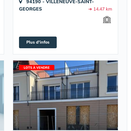
94190 - VILLENEUVE-SAINT-
GEORGES
➔ 14.47 km
Plus d'infos
LOTS À VENDRE