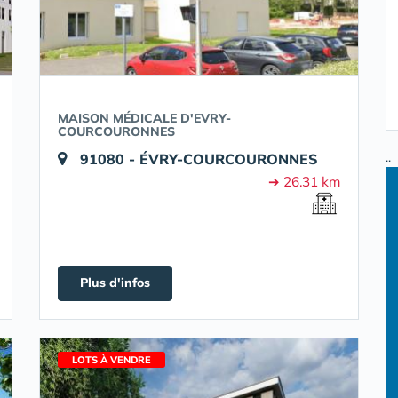
MAISON MÉDICALE D'EVRY-
COURCOURONNES
..
91080 - ÉVRY-COURCOURONNES
➔ 26.31 km
Plus d'infos
LOTS À VENDRE