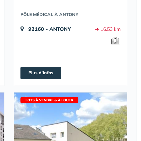
PÔLE MÉDICAL À ANTONY
92160 - ANTONY
➔ 16.53 km
Plus d'infos
LOTS À VENDRE & À LOUER