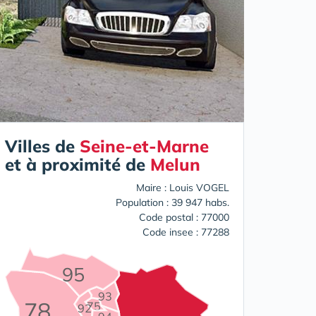
Villes de
Seine-et-Marne
et à proximité de
Melun
Maire : Louis VOGEL
Population : 39 947 habs.
Code postal : 77000
Code insee : 77288
95
93
78
75
92