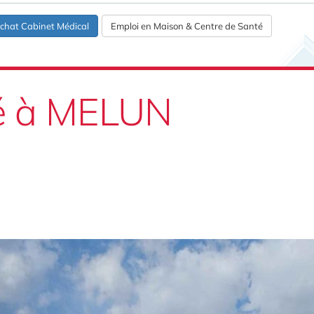
chat Cabinet Médical
Emploi en Maison & Centre de Santé
té à MELUN