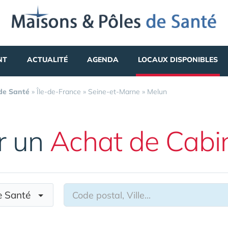
NT
ACTUALITÉ
AGENDA
LOCAUX DISPONIBLES
 de Santé
»
Île-de-France
»
Seine-et-Marne
»
Melun
r un
Achat de Cabi
de Santé