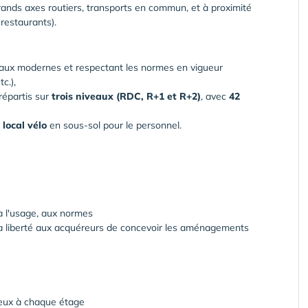
grands axes routiers, transports en commun, et à proximité
restaurants).
riaux modernes et respectant les normes en vigueur
c.),
répartis sur
trois
niveaux
(RDC,
R+1
et
R+2)
, avec
42
local
vélo
en sous-sol pour le personnel.
à l'usage, aux normes
 la liberté aux acquéreurs de concevoir les aménagements
ieux à chaque étage