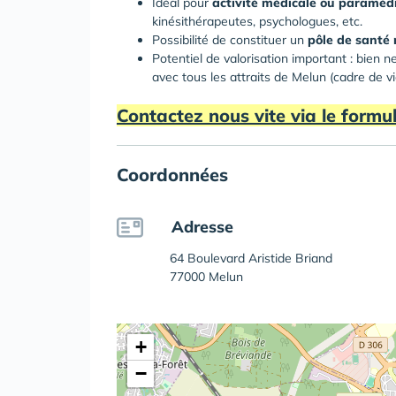
Idéal pour
activité
médicale
ou
paramédi
kinésithérapeutes, psychologues, etc.
Possibilité de constituer un
pôle
de
santé
Potentiel de valorisation important : bien
avec tous les attraits de Melun (cadre de vie
Contactez nous vite via le formul
Coordonnées
Adresse
64 Boulevard Aristide Briand
77000 Melun
+
−