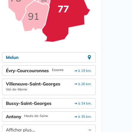
94
77
91
Melun
Évry-Courcouronnes
Essonne
➔ à 19 km.
Villeneuve-Saint-Georges
➔ à 26 km.
Val-de-Marne
Bussy-Saint-Georges
➔ à 34 km.
Antony
Hauts-de-Seine
➔ à 35 km.
Afficher plus....