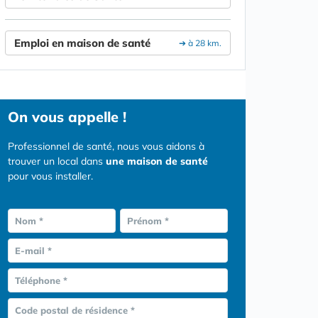
Emploi en maison de santé
➔ à 28 km.
On vous appelle !
Professionnel de santé, nous vous aidons à
trouver un local dans
une maison de santé
pour vous installer.
Nom *
Prénom *
E-mail *
Téléphone *
Code postal de résidence *