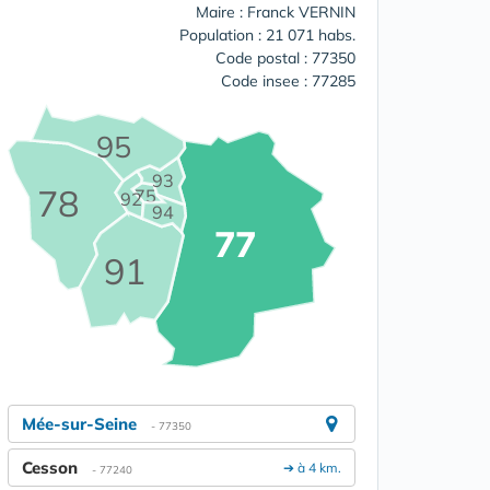
Maire : Franck VERNIN
Population : 21 071 habs.
Code postal : 77350
Code insee : 77285
95
93
78
75
92
94
77
91
Mée-sur-Seine
- 77350
Cesson
➔ à 4 km.
- 77240