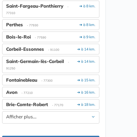
Saint-Fargeau-Ponthierry
➔ à 8 km.
-
77310
Perthes
➔ à 8 km.
- 77930
Bois-le-Roi
➔ à 9 km.
- 77590
Corbeil-Essonnes
➔ à 14 km.
- 91100
Saint-Germain-lès-Corbeil
➔ à 14 km.
-
91250
Fontainebleau
➔ à 15 km.
- 77300
Avon
➔ à 16 km.
- 77210
Brie-Comte-Robert
➔ à 18 km.
- 77170
Afficher plus....