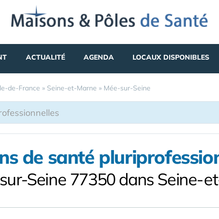
NT
ACTUALITÉ
AGENDA
LOCAUX DISPONIBLES
Île-de-France
»
Seine-et-Marne
»
Mée-sur-Seine
s de santé pluriprofessio
sur-Seine 77350 dans Seine-e