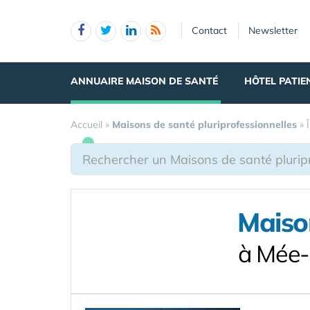
Panneau de gestion des cookies
Contact
Newsletter
ANNUAIRE MAISON DE SANTÉ
HÔTEL PATIE
Accueil
»
Maisons de santé pluriprofessionnelles
»
Maison
à Mée-