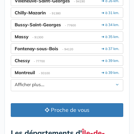
Villeneuve-Saint-Georges
➔ à 26 km.
- 94190
Chilly-Mazarin
➔ à 31 km.
- 91380
Bussy-Saint-Georges
➔ à 34 km.
- 77600
Massy
➔ à 35 km.
- 91300
Fontenay-sous-Bois
➔ à 37 km.
- 94120
Chessy
➔ à 39 km.
- 77700
Montreuil
➔ à 39 km.
- 93100
Afficher plus....
Proche de vous
Les départements d'
Île-de-