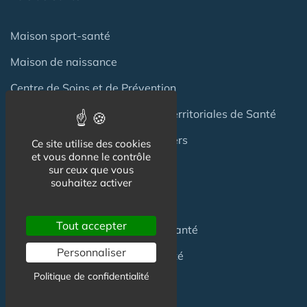
Maison sport-santé
Maison de naissance
Centre de Soins et de Prévention
Communauté Professionnelles Territoriales de Santé
Hotel Patient & Hôtels Hospitaliers
Ce site utilise des cookies
et vous donne le contrôle
sur ceux que vous
souhaitez activer
Pour les
Professionnels
Tout accepter
Location locaux
en Maison de Santé
Personnaliser
Achat locaux
en Maison de Santé
Politique de confidentialité
Emploi
en Centre de Santé