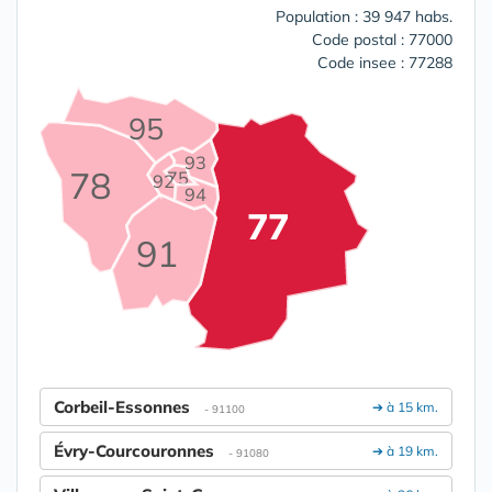
Population : 39 947 habs.
Code postal : 77000
Code insee : 77288
95
93
78
75
92
94
77
91
Corbeil-Essonnes
➔ à 15 km.
- 91100
Évry-Courcouronnes
➔ à 19 km.
- 91080