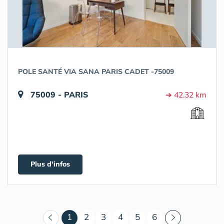
POLE SANTÉ VIA SANA PARIS CADET -75009
75009 - PARIS
➔ 42.32 km
Plus d'infos
(courant)
1
2
3
4
5
6