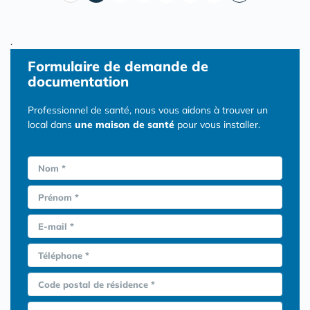
.
Formulaire
de demande de
documentation
Professionnel de santé, nous vous aidons à trouver un
local dans
une maison de santé
pour vous installer.
Nom *
Prénom *
E-mail *
Téléphone *
Code postal de résidence *