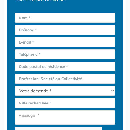
Nom *
Prénom *
E-mail *
Téléphone *
Code postal de résidence *
Profession, Société ou Collectivité
Ville recherchée *