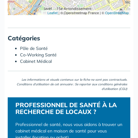
Leaflet
|
© Openstreetmap France | ©
OpenStreetMap
Catégories
Pôle de Santé
Co-Working Santé
Cabinet Médical
Les informations et visuels contenus sur la fiche ne sont pas contractuels.
Conditions d'utilisation de cet annuaire : Se reporter aux
conditions générales
d'utilisation (CGU)
PROFESSIONNEL DE SANTÉ À LA
RECHERCHE DE LOCAUX ?
Professionnel de santé, nous vous aidons à trouver un
cabinet médical en maison de santé pour vous
installer (location ou achat).