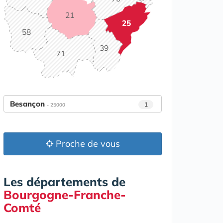
21
25
58
39
71
Besançon
1
- 25000
Proche de vous
Les départements de
Bourgogne-Franche-
Comté