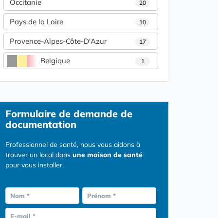
Occitanie
20
Pays de la Loire
10
Provence-Alpes-Côte-D'Azur
17
Belgique
1
Formulaire
de demande de
documentation
Professionnel de santé, nous vous aidons à
trouver un local dans
une maison de santé
pour vous installer.
Nom *
Prénom *
E-mail *