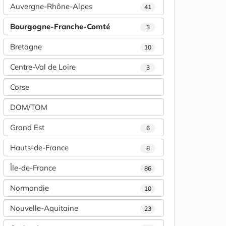
Auvergne-Rhône-Alpes
41
Bourgogne-Franche-Comté
3
Bretagne
10
Centre-Val de Loire
3
Corse
DOM/TOM
Grand Est
6
Hauts-de-France
8
Île-de-France
86
Normandie
10
Nouvelle-Aquitaine
23