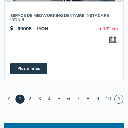
ESPACE DE MEDWORKING DENTAIRE INSTACARE
LYON 8
69008 - LYON
➔ 182 km
Plus d'infos
(courant)
1
2
3
4
5
6
7
8
9
10
.