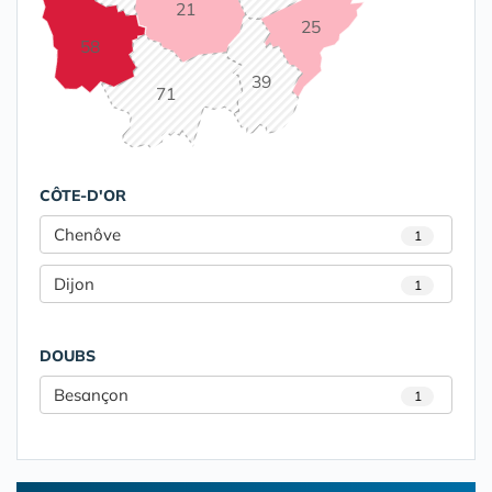
21
25
58
39
71
CÔTE-D'OR
Chenôve
1
Dijon
1
DOUBS
Besançon
1