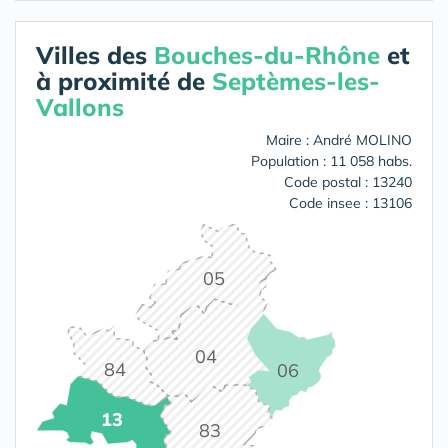
Villes des
Bouches-du-Rhône
et
à proximité de
Septèmes-les-
Vallons
Maire : André MOLINO
Population : 11 058 habs.
Code postal : 13240
Code insee : 13106
05
04
84
06
13
83