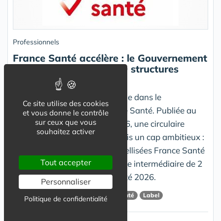
Professionnels
France Santé accélère : le Gouvernement
fixe un objectif de 5 000 structures
labellisées d'ici 2027
Une nouvelle étape est franchie dans le
Ce site utilise des cookies
déploiement du réseau France Santé. Publiée au
et vous donne le contrôle
sur ceux que vous
Bulletin officiel du 18 juin 2026, une circulaire
souhaitez activer
interministérielle fixe désormais un cap ambitieux :
atteindre 5 000 structures labellisées France Santé
Tout accepter
à l’horizon 2027, avec une cible intermédiaire de 2
000 structures dès la fin de l’été 2026.
Personnaliser
Maison France Santé
Maison de Santé
Label
Politique de confidentialité