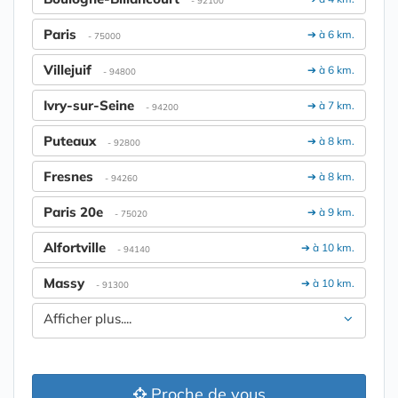
Paris
➔ à 6 km.
- 75000
Villejuif
➔ à 6 km.
- 94800
Ivry-sur-Seine
➔ à 7 km.
- 94200
Puteaux
➔ à 8 km.
- 92800
Fresnes
➔ à 8 km.
- 94260
Paris 20e
➔ à 9 km.
- 75020
Alfortville
➔ à 10 km.
- 94140
Massy
➔ à 10 km.
- 91300
Afficher plus....
Proche de vous