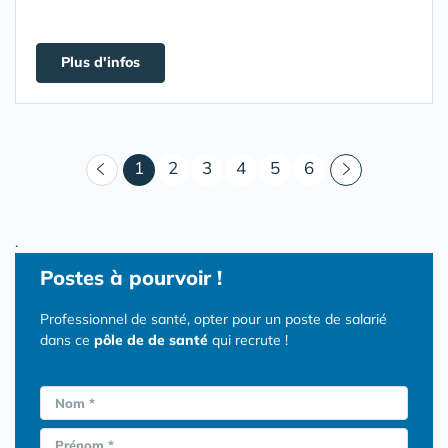
Plus d'infos
(courant)
1
2
3
4
5
6
.
Postes
à pourvoir !
Professionnel de santé, opter pour un poste de salarié
dans ce
pôle de de santé
qui recrute !
Nom *
Prénom *