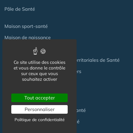
Pôle de Santé
Maison sport-santé
Maison de naissance
Centre de Soins et de Prévention
Communauté Professionnelles Territoriales de Santé
Ce site utilise des cookies
et vous donne le contrôle
Hotel Patient & Hôtels Hospitaliers
sur ceux que vous
souhaitez activer
Pour les
Professionnels
Tout accepter
Personnaliser
Location locaux
en Maison de Santé
Politique de confidentialité
Achat locaux
en Maison de Santé
Emploi
en Centre de Santé