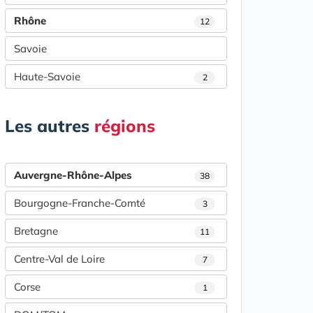
Rhône
12
Savoie
Haute-Savoie
2
Les autres
régions
Auvergne-Rhône-Alpes
38
Bourgogne-Franche-Comté
3
Bretagne
11
Centre-Val de Loire
7
Corse
1