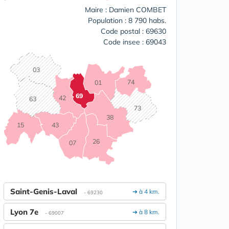
Maire : Damien COMBET
Population : 8 790 habs.
Code postal : 69630
Code insee : 69043
03
74
01
69
42
63
73
38
15
43
26
07
Saint-Genis-Laval
➔ à 4 km.
- 69230
Lyon 7e
➔ à 8 km.
- 69007