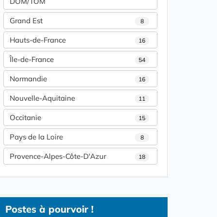
DOM/TOM
Grand Est
8
Hauts-de-France
16
Île-de-France
54
Normandie
16
Nouvelle-Aquitaine
11
Occitanie
15
Pays de la Loire
8
Provence-Alpes-Côte-D'Azur
18
Postes
à pourvoir !