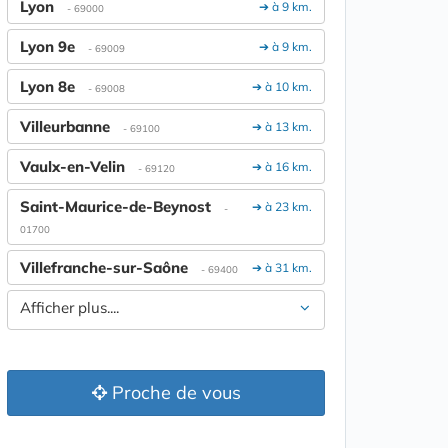
Lyon
➔ à 9 km.
- 69000
Lyon 9e
➔ à 9 km.
- 69009
Lyon 8e
➔ à 10 km.
- 69008
Villeurbanne
➔ à 13 km.
- 69100
Vaulx-en-Velin
➔ à 16 km.
- 69120
Saint-Maurice-de-Beynost
➔ à 23 km.
-
01700
Villefranche-sur-Saône
➔ à 31 km.
- 69400
Afficher plus....
Proche de vous