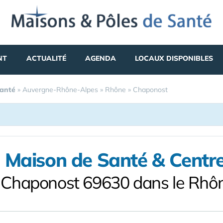
NT
ACTUALITÉ
AGENDA
LOCAUX DISPONIBLES
Santé
»
Auvergne-Rhône-Alpes
»
Rhône
»
Chaponost
 Maison de Santé & Centr
 Chaponost 69630 dans le Rhô