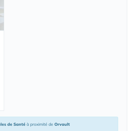
les de Santé
à proximité de
Orvault