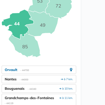
53
72
44
49
85
Orvault
- 44700
Nantes
➔ à 7 km.
- 44000
Bouguenais
➔ à 10 km.
- 44340
Grandchamps-des-Fontaines
➔ à 11 km.
- 44119