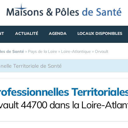
NT
ACTUALITÉ
AGENDA
LOCAUX DISPONIBLES
les de Santé
»
Pays de la Loire
»
Loire-Atlantique
»
Orvault
essionnelles Territoriale
vault 44700 dans la Loire-Atlan