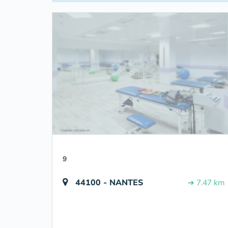
9
44100 - NANTES
➔ 7.47 km