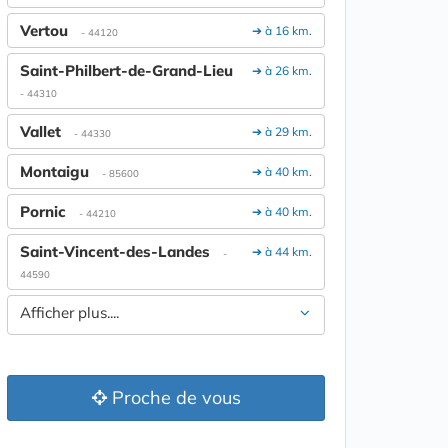
Vertou
➔ à 16 km.
- 44120
Saint-Philbert-de-Grand-Lieu
➔ à 26 km.
- 44310
Vallet
➔ à 29 km.
- 44330
Montaigu
➔ à 40 km.
- 85600
Pornic
➔ à 40 km.
- 44210
Saint-Vincent-des-Landes
➔ à 44 km.
-
44590
Afficher plus....
Proche de vous