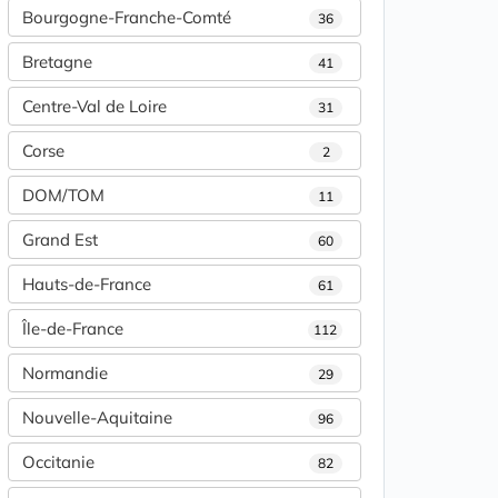
Bourgogne-Franche-Comté
36
Bretagne
41
Centre-Val de Loire
31
Corse
2
DOM/TOM
11
Grand Est
60
Hauts-de-France
61
Île-de-France
112
Normandie
29
Nouvelle-Aquitaine
96
Occitanie
82