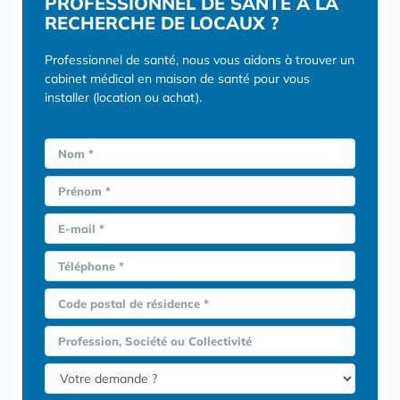
PROFESSIONNEL DE SANTÉ À LA
RECHERCHE DE LOCAUX ?
Professionnel de santé, nous vous aidons à trouver un
cabinet médical en maison de santé pour vous
installer (location ou achat).
Nom *
Prénom *
E-mail *
Téléphone *
Code postal de résidence *
Profession, Société ou Collectivité