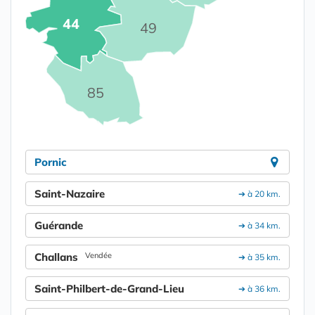
44
49
85
Pornic
Saint-Nazaire
➔ à 20 km.
Guérande
➔ à 34 km.
Challans
Vendée
➔ à 35 km.
Saint-Philbert-de-Grand-Lieu
➔ à 36 km.