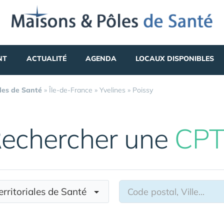
NT
ACTUALITÉ
AGENDA
LOCAUX DISPONIBLES
les de Santé
»
Île-de-France
»
Yvelines
»
Poissy
echercher une
CPT
erritoriales de Santé