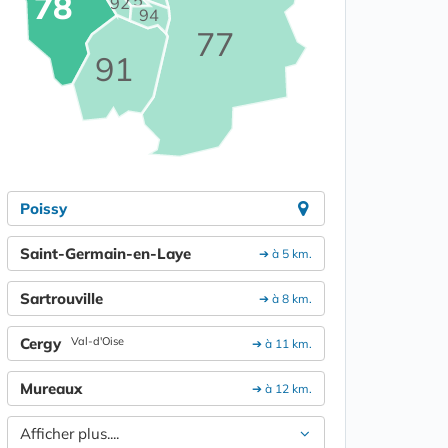
78
92
94
77
91
Poissy
Saint-Germain-en-Laye
➔ à 5 km.
Sartrouville
➔ à 8 km.
Cergy
Val-d'Oise
➔ à 11 km.
Mureaux
➔ à 12 km.
Afficher plus....