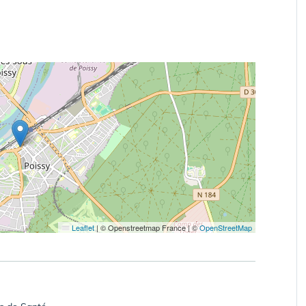
Leaflet
|
© Openstreetmap France | ©
OpenStreetMap