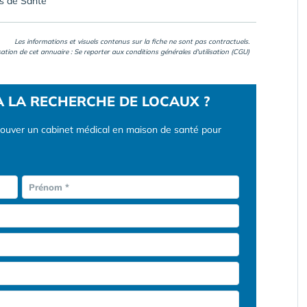
es de Santé
Les informations et visuels contenus sur la fiche ne sont pas contractuels.
isation de cet annuaire : Se reporter aux
conditions générales d'utilisation (CGU)
À LA RECHERCHE DE LOCAUX ?
rouver un cabinet médical en maison de santé pour
Prénom *