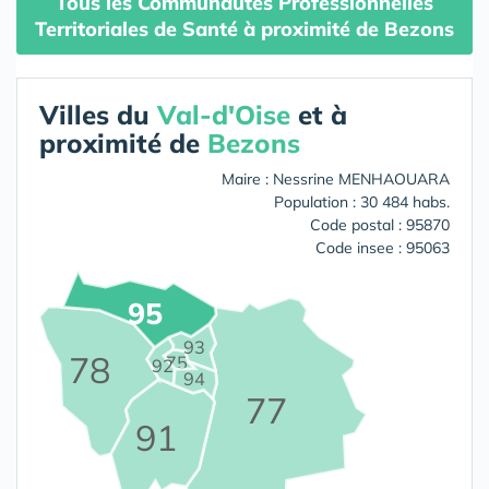
Tous les Communautés Professionnelles
Territoriales de Santé à proximité de Bezons
Villes du
Val-d'Oise
et à
proximité de
Bezons
Maire : Nessrine MENHAOUARA
Population : 30 484 habs.
Code postal : 95870
Code insee : 95063
95
93
78
75
92
94
77
91