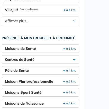
Villejuif
Val-de-Marne
➔ à 4 km.
Afficher plus....
PRÉSENCE À MONTROUGE ET À PROXIMITÉ
Maisons de Santé
➔ à 5 km.
Centres de Santé
Pôle de Santé
➔ à 4 km.
Maison Pluriprofessionnelle
➔ à 2 km.
Maisons Sport Santé
➔ à 2 km.
Maisons de Naissance
➔ à 5 km.