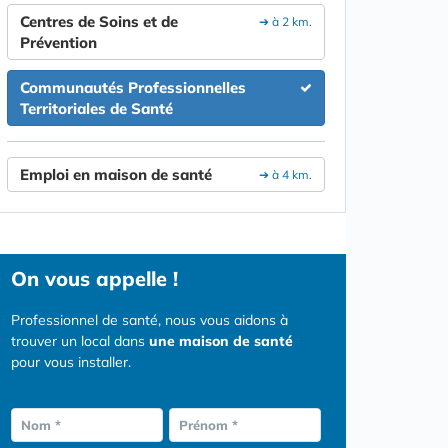
Centres de Soins et de
➔ à 2 km.
Prévention
Communautés Professionnelles
Territoriales de Santé
Emploi en maison de santé
➔ à 4 km.
On vous appelle !
Professionnel de santé, nous vous aidons à
trouver un local dans
une maison de santé
pour vous installer.
Nom *
Prénom *