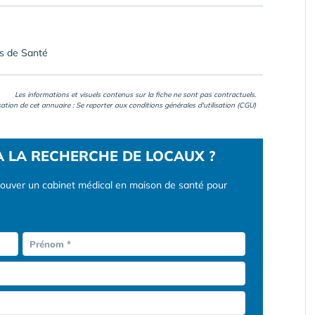
es de Santé
Les informations et visuels contenus sur la fiche ne sont pas contractuels.
isation de cet annuaire : Se reporter aux
conditions générales d'utilisation (CGU)
À LA RECHERCHE DE LOCAUX ?
rouver un cabinet médical en maison de santé pour
Prénom *