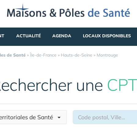
NT
ACTUALITÉ
AGENDA
LOCAUX DISPONIBLES
les de Santé
»
Île-de-France
»
Hauts-de-Seine
»
Montrouge
echercher une
CPT
erritoriales de Santé