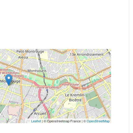
Leaflet
|
© Openstreetmap France | ©
OpenStreetMap