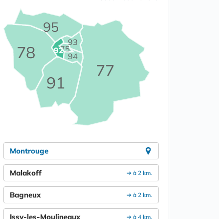
95
93
78
75
92
94
77
91
Montrouge
Malakoff
➔ à 2 km.
Bagneux
➔ à 2 km.
Issy-les-Moulineaux
➔ à 4 km.