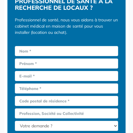
PROFESSIONNEL DE SANTÉ À LA
RECHERCHE DE LOCAUX ?
Professionnel de santé, nous vous aidons à trouver un
cabinet médical en maison de santé pour vous
installer (location ou achat).
Nom *
Prénom *
E-mail *
Téléphone *
Code postal de résidence *
Profession, Société ou Collectivité