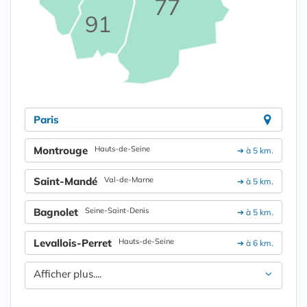
77
91
Paris
Montrouge
Hauts-de-Seine
➔ à 5 km.
Saint-Mandé
Val-de-Marne
➔ à 5 km.
Bagnolet
Seine-Saint-Denis
➔ à 5 km.
Levallois-Perret
Hauts-de-Seine
➔ à 6 km.
Afficher plus....