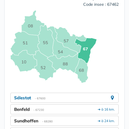
Code insee : 67462
08
57
55
51
67
54
10
88
52
68
Sélestat
- 67600
Benfeld
➔ à 16 km.
- 67230
Sundhoffen
➔ à 24 km.
- 68280