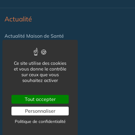
Actualité
Actualité Maison de Santé
Agenda Maison de Santé
Flux RSS
Ce site utilise des cookies
et vous donne le contrôle
Newsletter
sur ceux que vous
souhaitez activer
Reseaux Sociaux
Tout accepter
Facebook
Personnaliser
X (ex-Twitter)
Politique de confidentialité
Linkedin