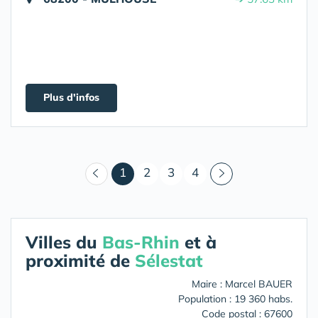
Plus d'infos
(courant)
1
2
3
4
Villes du
Bas-Rhin
et à
proximité de
Sélestat
Maire : Marcel BAUER
Population : 19 360 habs.
Code postal : 67600