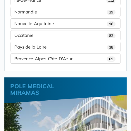
Île-de-France
112
Normandie
29
Nouvelle-Aquitaine
96
Occitanie
82
Pays de la Loire
38
Provence-Alpes-Côte-D'Azur
69
POLE MEDICAL
MIRAMAS