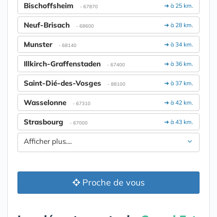
Bischoffsheim
➔ à 25 km.
- 67870
Neuf-Brisach
➔ à 28 km.
- 68600
Munster
➔ à 34 km.
- 68140
Illkirch-Graffenstaden
➔ à 36 km.
- 67400
Saint-Dié-des-Vosges
➔ à 37 km.
- 88100
Wasselonne
➔ à 42 km.
- 67310
Strasbourg
➔ à 43 km.
- 67000
Afficher plus....
Proche de vous