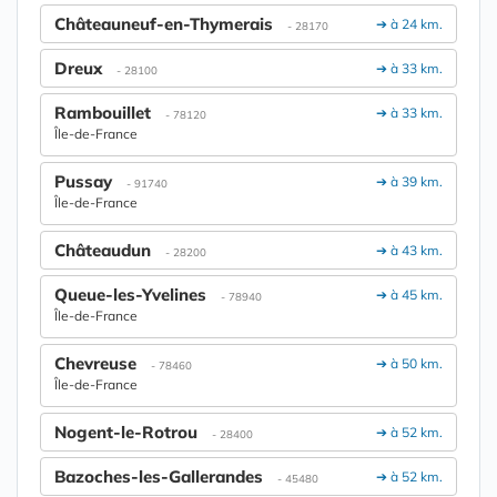
Châteauneuf-en-Thymerais
➔ à 24 km.
- 28170
Dreux
➔ à 33 km.
- 28100
Rambouillet
➔ à 33 km.
- 78120
Île-de-France
Pussay
➔ à 39 km.
- 91740
Île-de-France
Châteaudun
➔ à 43 km.
- 28200
Queue-les-Yvelines
➔ à 45 km.
- 78940
Île-de-France
Chevreuse
➔ à 50 km.
- 78460
Île-de-France
Nogent-le-Rotrou
➔ à 52 km.
- 28400
Bazoches-les-Gallerandes
➔ à 52 km.
- 45480