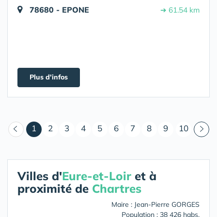
78680 - EPONE
➔ 61.54 km
Plus d'infos
(courant)
1
2
3
4
5
6
7
8
9
10
Villes d'
Eure-et-Loir
et à
proximité de
Chartres
Maire : Jean-Pierre GORGES
Population : 38 426 habs.