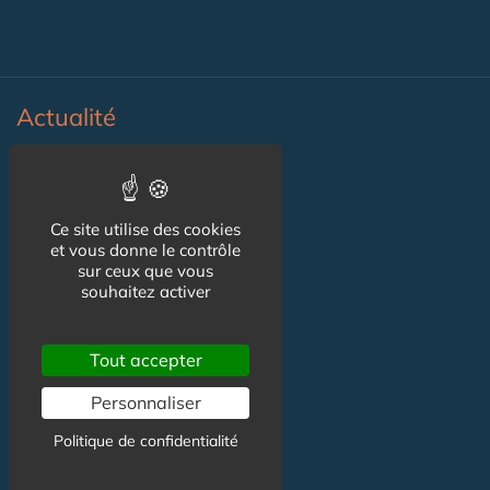
Actualité
Actualité Maison de Santé
Agenda Maison de Santé
Ce site utilise des cookies
et vous donne le contrôle
Flux RSS
sur ceux que vous
souhaitez activer
Newsletter
Tout accepter
Reseaux Sociaux
Personnaliser
Politique de confidentialité
Facebook
X (ex-Twitter)