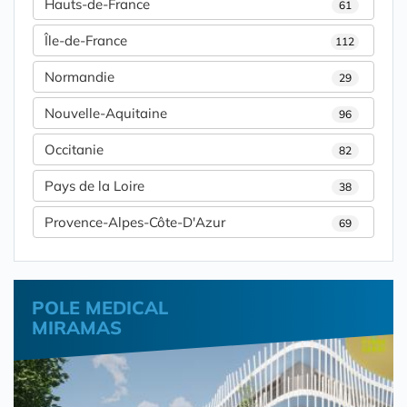
Hauts-de-France
61
Île-de-France
112
Normandie
29
Nouvelle-Aquitaine
96
Occitanie
82
Pays de la Loire
38
Provence-Alpes-Côte-D'Azur
69
POLE MEDICAL
MIRAMAS