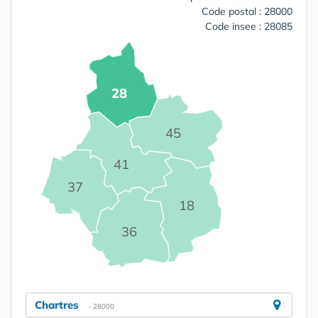
Code postal : 28000
Code insee : 28085
28
45
41
37
18
36
Chartres
- 28000