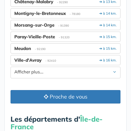
Châtenay-Malabry
➔ à 13 km.
- 92290
Montigny-le-Bretonneux
➔ à 14 km.
- 78180
Morsang-sur-Orge
➔ à 14 km.
- 91390
Paray-Vieille-Poste
➔ à 15 km.
- 91320
Meudon
➔ à 15 km.
- 92190
Ville-d'Avray
➔ à 16 km.
- 92410
Afficher plus....
Proche de vous
Les départements d'
Île-de-
France