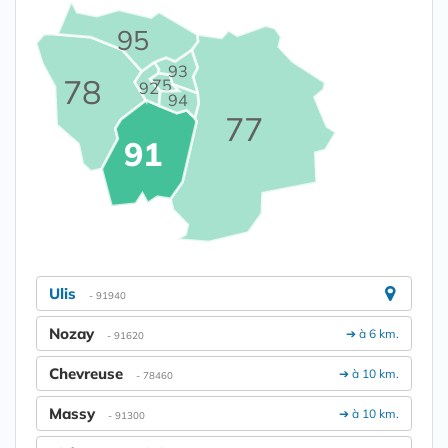
95
93
78
75
92
94
77
91
Ulis
- 91940
Nozay
➔ à 6 km.
- 91620
Chevreuse
➔ à 10 km.
- 78460
Massy
➔ à 10 km.
- 91300