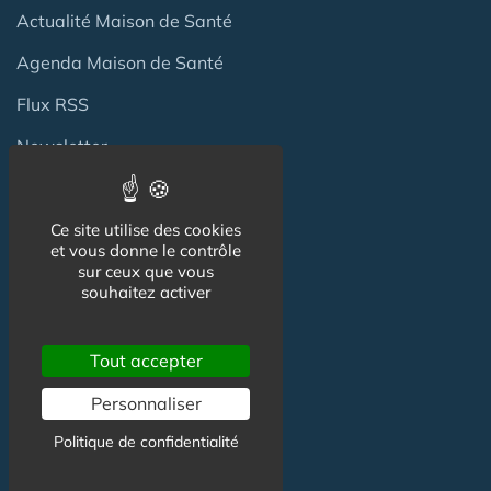
Actualité Maison de Santé
Agenda Maison de Santé
Flux RSS
Newsletter
Reseaux Sociaux
Ce site utilise des cookies
et vous donne le contrôle
sur ceux que vous
Facebook
souhaitez activer
X (ex-Twitter)
Tout accepter
Linkedin
Personnaliser
Politique de confidentialité
Informations