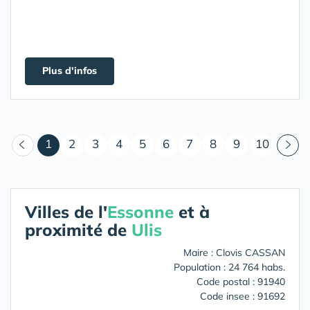
Plus d'infos
(courant)
1
2
3
4
5
6
7
8
9
10
Villes de l'
Essonne
et à
proximité de
Ulis
Maire : Clovis CASSAN
Population : 24 764 habs.
Code postal : 91940
Code insee : 91692