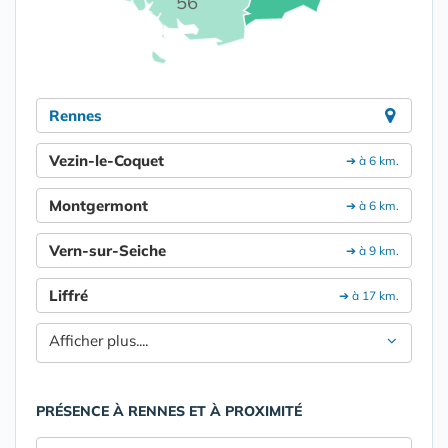
56
Rennes
Vezin-le-Coquet
➔ à 6 km.
Montgermont
➔ à 6 km.
Vern-sur-Seiche
➔ à 9 km.
Liffré
➔ à 17 km.
Afficher plus....
PRÉSENCE À RENNES ET À PROXIMITÉ