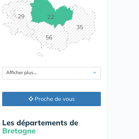
29
22
35
56
Afficher plus....
Proche de vous
Les départements de
Bretagne