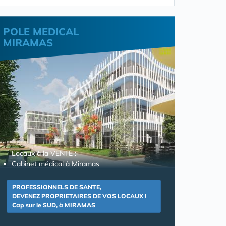
POLE MEDICAL
MIRAMAS
Locaux à la VENTE :
Cabinet médical à Miramas
PROFESSIONNELS DE SANTE,
DEVENEZ PROPRIETAIRES DE VOS LOCAUX !
Cap sur le SUD, à MIRAMAS