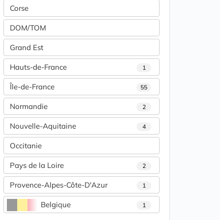
Corse
DOM/TOM
Grand Est
Hauts-de-France
1
Île-de-France
55
Normandie
2
Nouvelle-Aquitaine
4
Occitanie
Pays de la Loire
2
Provence-Alpes-Côte-D'Azur
1
Belgique
1