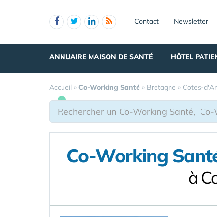
Panneau de gestion des cookies
Contact
Newsletter
ANNUAIRE MAISON DE SANTÉ
HÔTEL PATIE
Accueil
»
Co-Working Santé
»
Bretagne
»
Cotes-d'A
Co-Working Santé 
à C