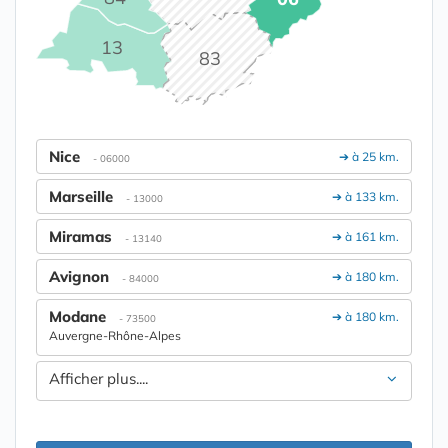
13
83
Nice
➔ à 25 km.
- 06000
Marseille
➔ à 133 km.
- 13000
Miramas
➔ à 161 km.
- 13140
Avignon
➔ à 180 km.
- 84000
Modane
➔ à 180 km.
- 73500
Auvergne-Rhône-Alpes
Afficher plus....