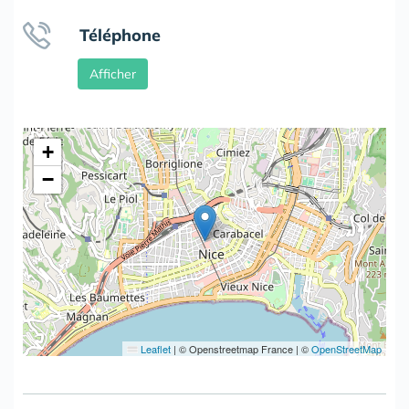
Téléphone
Afficher
+
−
Leaflet
|
© Openstreetmap France | ©
OpenStreetMap