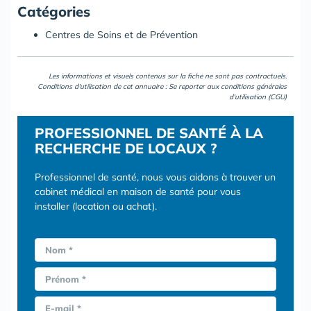
Catégories
Centres de Soins et de Prévention
Les informations et visuels contenus sur la fiche ne sont pas contractuels.
Conditions d'utilisation de cet annuaire : Se reporter aux
conditions générales
d'utilisation (CGU)
PROFESSIONNEL DE SANTÉ À LA
RECHERCHE DE LOCAUX ?
Professionnel de santé, nous vous aidons à trouver un
cabinet médical en maison de santé pour vous
installer (location ou achat).
Nom *
Prénom *
E-mail *