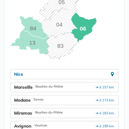
05
04
84
06
13
83
Nice
Marseille
Bouches-du-Rhône
➔ à 157 km.
Modane
Savoie
➔ à 173 km.
Miramas
Bouches-du-Rhône
➔ à 183 km.
Avignon
Vaucluse
➔ à 199 km.