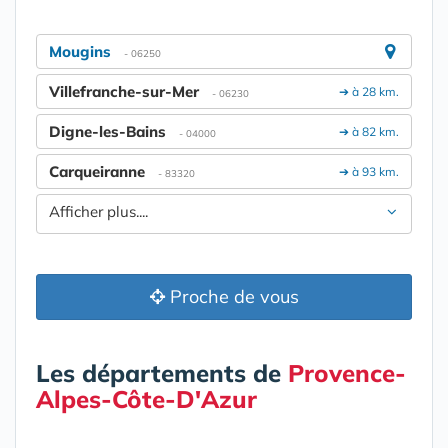
Mougins
- 06250
Villefranche-sur-Mer
➔ à 28 km.
- 06230
Digne-les-Bains
➔ à 82 km.
- 04000
Carqueiranne
➔ à 93 km.
- 83320
Afficher plus....
Proche de vous
Les départements de
Provence-
Alpes-Côte-D'Azur