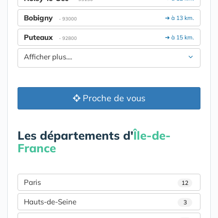
Bobigny
➔ à 13 km.
- 93000
Puteaux
➔ à 15 km.
- 92800
Afficher plus....
Proche de vous
Les départements d'
Île-de-
France
Paris
12
Hauts-de-Seine
3