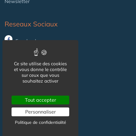
Newsletter
Reseaux Sociaux
Facebook
X (ex-Twitter)
Ce site utilise des cookies
Linkedin
et vous donne le contrôle
sur ceux que vous
souhaitez activer
Informations
Tout accepter
CGU
Personnaliser
Mentions légales
Politique de confidentialité