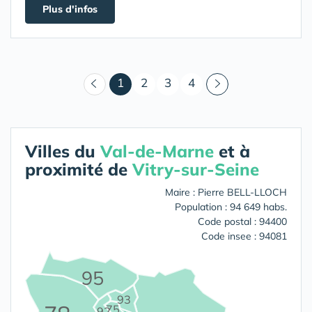
Plus d'infos
(courant)
1
2
3
4
Villes du
Val-de-Marne
et à
proximité de
Vitry-sur-Seine
Maire : Pierre BELL-LLOCH
Population : 94 649 habs.
Code postal : 94400
Code insee : 94081
95
93
75
92