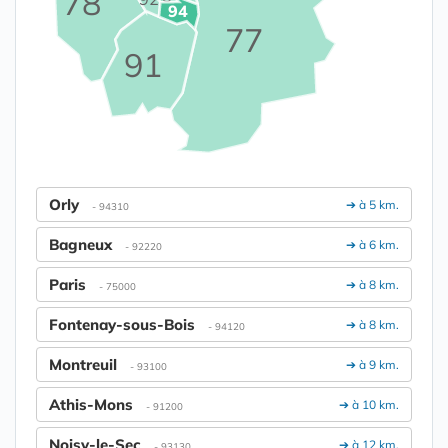
78
94
77
91
Orly
➔ à 5 km.
- 94310
Bagneux
➔ à 6 km.
- 92220
Paris
➔ à 8 km.
- 75000
Fontenay-sous-Bois
➔ à 8 km.
- 94120
Montreuil
➔ à 9 km.
- 93100
Athis-Mons
➔ à 10 km.
- 91200
Noisy-le-Sec
➔ à 12 km.
- 93130