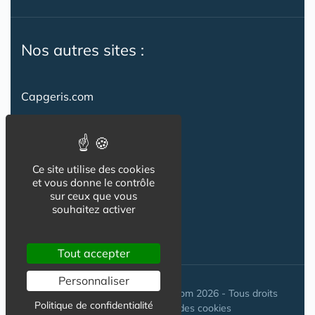
Nos autres sites :
Capgeris.com
CapResidencesSeniors.com
Emploi-formation-sante.com
Ce site utilise des cookies
Seniorissimmo.com
et vous donne le contrôle
sur ceux que vous
Creche-et-naissance.com
souhaitez activer
Co-Living & Co-Working
Tout accepter
Personnaliser
© Maisons-et-poles-de-sante.com 2026 - Tous droits
Politique de confidentialité
réservés. //
Gestion des cookies