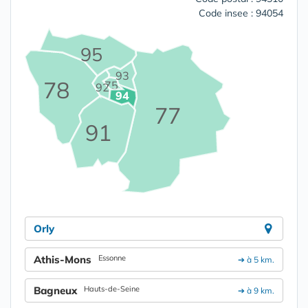
Code insee : 94054
95
93
78
75
92
94
77
91
Orly
Athis-Mons
Essonne
➔ à 5 km.
Bagneux
Hauts-de-Seine
➔ à 9 km.