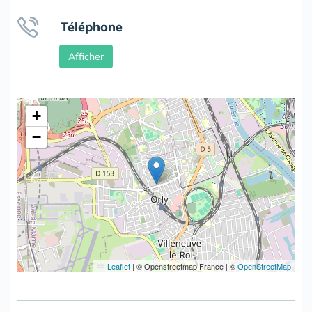
Téléphone
Afficher
+
−
Leaflet
|
© Openstreetmap France | ©
OpenStreetMap