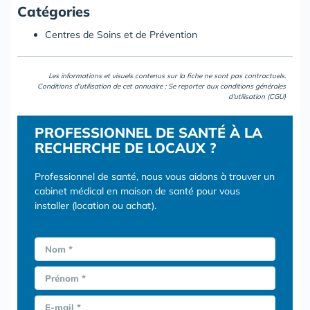
Catégories
Centres de Soins et de Prévention
Les informations et visuels contenus sur la fiche ne sont pas contractuels.
Conditions d'utilisation de cet annuaire : Se reporter aux
conditions générales
d'utilisation (CGU)
PROFESSIONNEL DE SANTÉ À LA
RECHERCHE DE LOCAUX ?
Professionnel de santé, nous vous aidons à trouver un
cabinet médical en maison de santé pour vous
installer (location ou achat).
Nom *
Prénom *
E-mail *