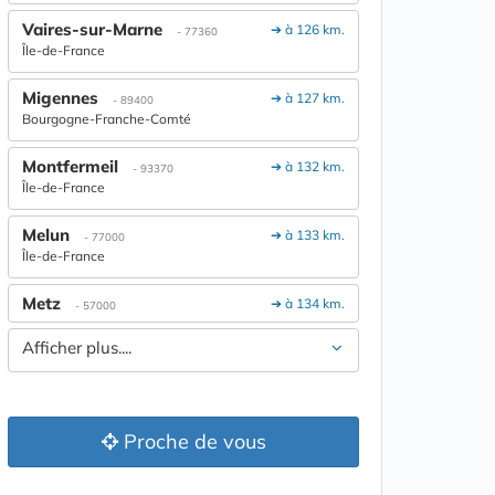
Vaires-sur-Marne
➔ à 126 km.
- 77360
Île-de-France
Migennes
➔ à 127 km.
- 89400
Bourgogne-Franche-Comté
Montfermeil
➔ à 132 km.
- 93370
Île-de-France
Melun
➔ à 133 km.
- 77000
Île-de-France
Metz
➔ à 134 km.
- 57000
Afficher plus....
Proche de vous