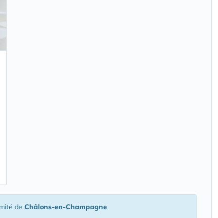
imité de
Châlons-en-Champagne