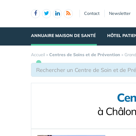
Panneau de gestion des cookies
Contact
Newsletter
ANNUAIRE MAISON DE SANTÉ
HÔTEL PATIE
Accueil
»
Centres de Soins et de Prévention
»
Grand
Cen
à Châlo