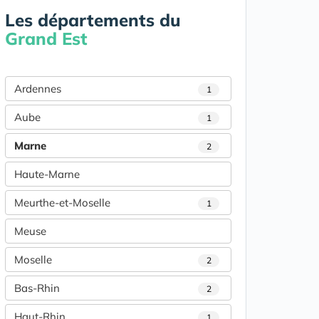
Les départements du
Grand Est
Ardennes
1
Aube
1
Marne
2
Haute-Marne
Meurthe-et-Moselle
1
Meuse
Moselle
2
Bas-Rhin
2
Haut-Rhin
1