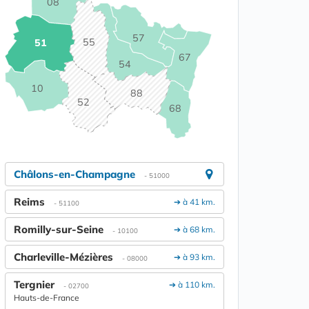
08
57
55
51
67
54
10
88
52
68
Châlons-en-Champagne
- 51000
Reims
➔ à 41 km.
- 51100
Romilly-sur-Seine
➔ à 68 km.
- 10100
Charleville-Mézières
➔ à 93 km.
- 08000
Tergnier
➔ à 110 km.
- 02700
Hauts-de-France