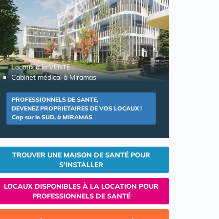
Locaux à la VENTE :
Cabinet médical à Miramas
PROFESSIONNELS DE SANTE,
DEVENEZ PROPRIETAIRES DE VOS LOCAUX !
Cap sur le SUD, à MIRAMAS
TROUVER UNE MAISON DE SANTÉ POUR
S'INSTALLER
LOCAUX DISPONIBLES À LA LOCATION POUR
PROFESSIONNELS DE SANTÉ