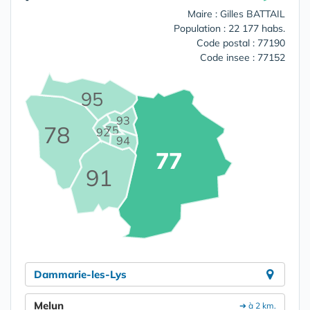
Maire : Gilles BATTAIL
Population : 22 177 habs.
Code postal : 77190
Code insee : 77152
95
93
78
75
92
94
77
91
Dammarie-les-Lys
Melun
➔ à 2 km.