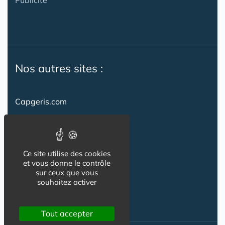
Nos autres sites :
Capgeris.com
CapResidencesSeniors.com
Emploi-formation-sante.com
Ce site utilise des cookies
Seniorissimmo.com
et vous donne le contrôle
sur ceux que vous
Creche-et-naissance.com
souhaitez activer
Co-Living & Co-Working
Tout accepter