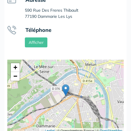
590 Rue Des Freres Thibault
77190 Dammarie Les Lys
Téléphone
Afficher
+
−
Leaflet
|
© Openstreetmap France | ©
OpenStreetMap