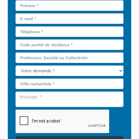
Prénom *
E-mail *
Téléphone *
Code postal de résidence *
Profession, Société ou Collectivité
Ville recherchée *