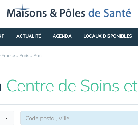
NT
ACTUALITÉ
AGENDA
LOCAUX DISPONIBLES
e-France
»
Paris
»
Paris
n
Centre de Soins e
on