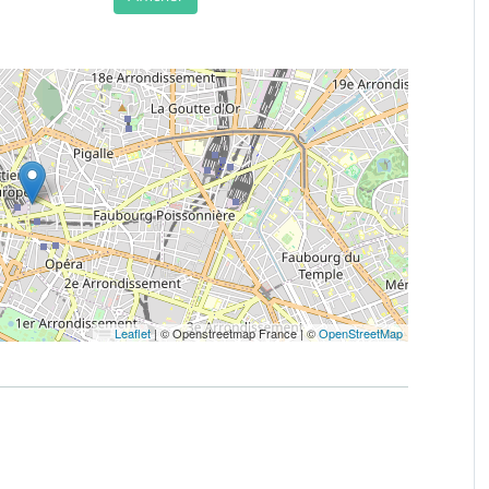
Leaflet
|
© Openstreetmap France | ©
OpenStreetMap