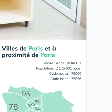
Villes de
Paris
et à
proximité de
Paris
Maire : Anne HIDALGO
Population : 2 175 601 habs.
Code postal : 75000
Code insee : 75056
95
93
78
75
92
94