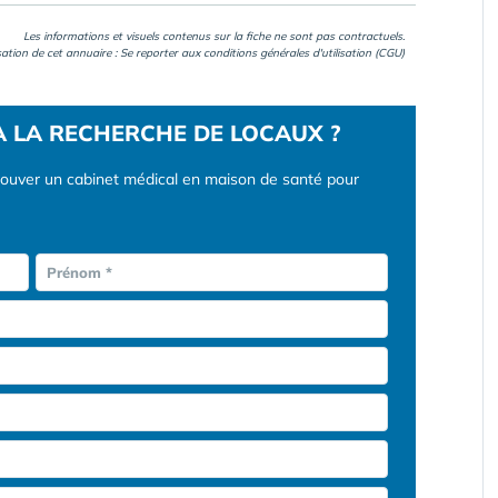
Les informations et visuels contenus sur la fiche ne sont pas contractuels.
isation de cet annuaire : Se reporter aux
conditions générales d'utilisation (CGU)
À LA RECHERCHE DE LOCAUX ?
rouver un cabinet médical en maison de santé pour
Prénom *