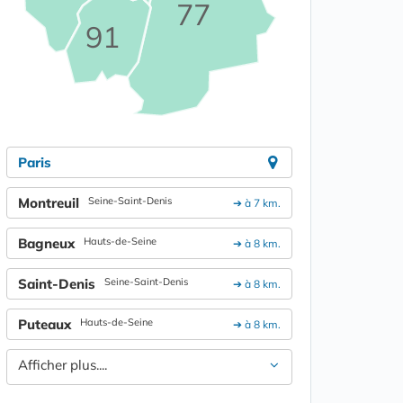
77
91
Paris
Montreuil
Seine-Saint-Denis
➔ à 7 km.
Bagneux
Hauts-de-Seine
➔ à 8 km.
Saint-Denis
Seine-Saint-Denis
➔ à 8 km.
Puteaux
Hauts-de-Seine
➔ à 8 km.
Afficher plus....