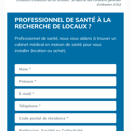
Conditions d'utilisation de cet annuaire : Se reporter aux
conditions générales
d'utilisation (CGU)
PROFESSIONNEL DE SANTÉ À LA
RECHERCHE DE LOCAUX ?
Professionnel de santé, nous vous aidons à trouver un
cabinet médical en maison de santé pour vous
installer (location ou achat).
Nom *
Prénom *
E-mail *
Téléphone *
Code postal de résidence *
Profession, Société ou Collectivité