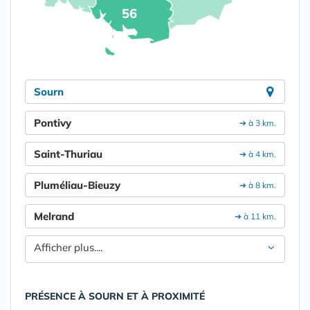
56
Sourn
Pontivy
➔ à 3 km.
Saint-Thuriau
➔ à 4 km.
Pluméliau-Bieuzy
➔ à 8 km.
Melrand
➔ à 11 km.
Afficher plus....
PRÉSENCE À SOURN ET À PROXIMITÉ