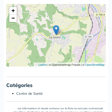
+
−
Leaflet
|
© Openstreetmap France | ©
OpenStreetMap
Catégories
Centre de Santé
Les informations et visuels contenus sur la fiche ne sont pas contractuels.