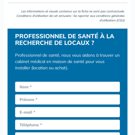
Les informations et visuels contenus sur la fiche ne sont pas contractuels.
Conditions d'utilisation de cet annuaire : Se reporter aux
conditions générales
d'utilisation (CGU)
PROFESSIONNEL DE SANTÉ À LA
RECHERCHE DE LOCAUX ?
Professionnel de santé, nous vous aidons à trouver un
cabinet médical en maison de santé pour vous
installer (location ou achat).
Nom *
Prénom *
E-mail *
Téléphone *