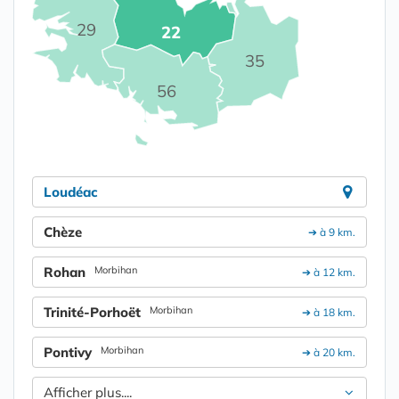
29
22
35
56
Loudéac
Chèze
➔ à 9 km.
Rohan
Morbihan
➔ à 12 km.
Trinité-Porhoët
Morbihan
➔ à 18 km.
Pontivy
Morbihan
➔ à 20 km.
Afficher plus....