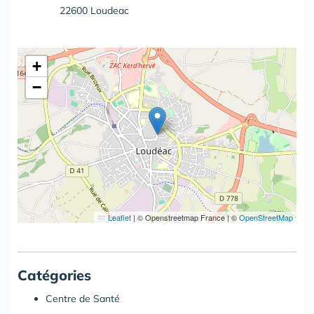
22600 Loudeac
+
−
Leaflet
|
© Openstreetmap France | ©
OpenStreetMap
Catégories
Centre de Santé