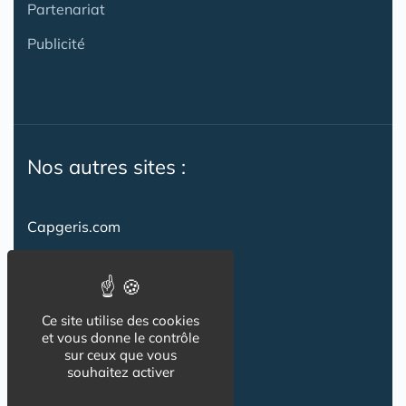
Partenariat
Publicité
Nos autres sites :
Capgeris.com
CapResidencesSeniors.com
Emploi-formation-sante.com
Ce site utilise des cookies
Seniorissimmo.com
et vous donne le contrôle
sur ceux que vous
Creche-et-naissance.com
souhaitez activer
Co-Living & Co-Working