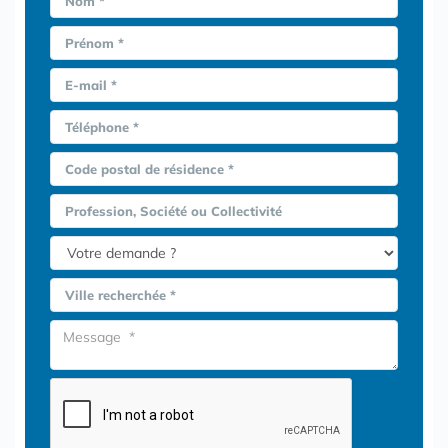
Nom *
Prénom *
E-mail *
Téléphone *
Code postal de résidence *
Profession, Société ou Collectivité
Ville recherchée *