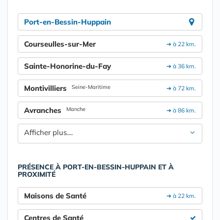
Port-en-Bessin-Huppain
Courseulles-sur-Mer
➔ à 22 km.
Sainte-Honorine-du-Fay
➔ à 36 km.
Montivilliers
Seine-Maritime
➔ à 72 km.
Avranches
Manche
➔ à 86 km.
Afficher plus....
PRÉSENCE À PORT-EN-BESSIN-HUPPAIN ET À
PROXIMITÉ
Maisons de Santé
➔ à 22 km.
Centres de Santé