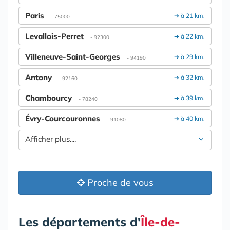
Paris
➔ à 21 km.
- 75000
Levallois-Perret
➔ à 22 km.
- 92300
Villeneuve-Saint-Georges
➔ à 29 km.
- 94190
Antony
➔ à 32 km.
- 92160
Chambourcy
➔ à 39 km.
- 78240
Évry-Courcouronnes
➔ à 40 km.
- 91080
Afficher plus....
Proche de vous
Les départements d'
Île-de-