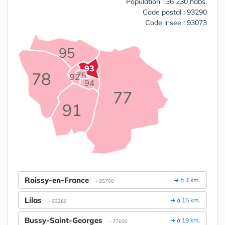
Population : 36 230 habs.
Code postal : 93290
Code insee : 93073
95
93
78
75
92
94
77
91
Roissy-en-France
➔ à 4 km.
- 95700
Lilas
➔ à 15 km.
- 93260
Bussy-Saint-Georges
➔ à 19 km.
- 77600