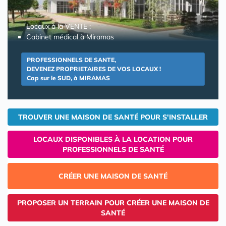
Locaux à la VENTE :
Cabinet médical à Miramas
PROFESSIONNELS DE SANTE,
DEVENEZ PROPRIETAIRES DE VOS LOCAUX !
Cap sur le SUD, à MIRAMAS
TROUVER UNE MAISON DE SANTÉ POUR S'INSTALLER
LOCAUX DISPONIBLES À LA LOCATION POUR
PROFESSIONNELS DE SANTÉ
CRÉER UNE MAISON DE SANTÉ
PROPOSER UN TERRAIN POUR CRÉER UNE MAISON DE
SANTÉ