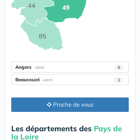
44
49
85
Angers
5
- 49000
Beaucouzé
1
- 49070
Proche de vous
Les départements des
Pays de
la Loire