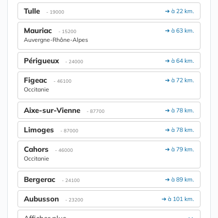
Tulle
➔ à 22 km.
- 19000
Mauriac
➔ à 63 km.
- 15200
Auvergne-Rhône-Alpes
Périgueux
➔ à 64 km.
- 24000
Figeac
➔ à 72 km.
- 46100
Occitanie
Aixe-sur-Vienne
➔ à 78 km.
- 87700
Limoges
➔ à 78 km.
- 87000
Cahors
➔ à 79 km.
- 46000
Occitanie
Bergerac
➔ à 89 km.
- 24100
Aubusson
➔ à 101 km.
- 23200