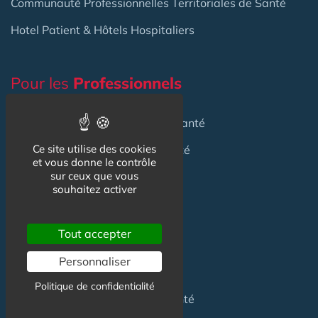
Communauté Professionnelles Territoriales de Santé
Hotel Patient & Hôtels Hospitaliers
Pour les
Professionnels
Location locaux
en Maison de Santé
Ce site utilise des cookies
Achat locaux
en Maison de Santé
et vous donne le contrôle
sur ceux que vous
Emploi
en Centre de Santé
souhaitez activer
S'installer
en Maison de Santé
Tout accepter
Créer
une Maison de Santé
Personnaliser
Financer
une Maison de Santé
Politique de confidentialité
Investir
dans une Maison de Santé