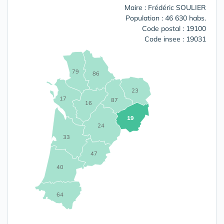
Maire : Frédéric SOULIER
Population : 46 630 habs.
Code postal : 19100
Code insee : 19031
79
86
23
17
87
16
19
24
33
47
40
64