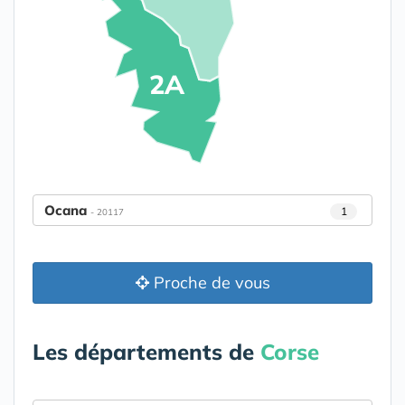
2A
Ocana
1
- 20117
Proche de vous
Les départements de
Corse