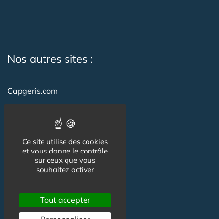
Nos autres sites :
Capgeris.com
CapResidencesSeniors.com
Emploi-formation-sante.com
Ce site utilise des cookies
Seniorissimmo.com
et vous donne le contrôle
sur ceux que vous
Creche-et-naissance.com
souhaitez activer
Co-Living & Co-Working
Tout accepter