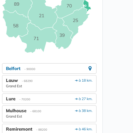
89
70
90
21
25
58
39
71
Belfort
- 90000
Lauw
➔ à 18 km.
- 68290
Grand Est
Lure
➔ à 27 km.
- 70200
Mulhouse
➔ à 38 km.
- 68100
Grand Est
Remiremont
➔ à 46 km.
- 88200