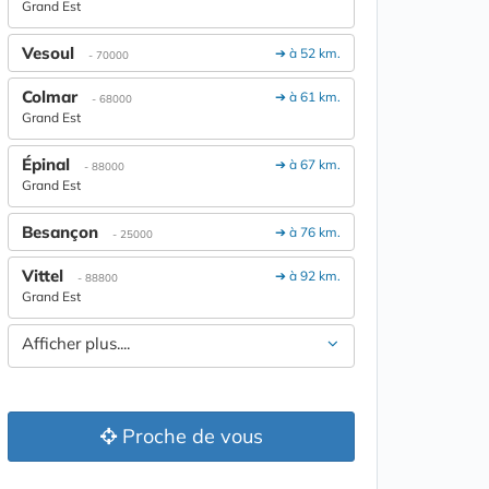
Grand Est
Vesoul
➔ à 52 km.
- 70000
Colmar
➔ à 61 km.
- 68000
Grand Est
Épinal
➔ à 67 km.
- 88000
Grand Est
Besançon
➔ à 76 km.
- 25000
Vittel
➔ à 92 km.
- 88800
Grand Est
Afficher plus....
Proche de vous