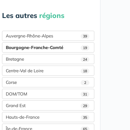
Les autres
régions
Auvergne-Rhône-Alpes
39
Bourgogne-Franche-Comté
19
Bretagne
24
Centre-Val de Loire
18
Corse
2
DOM/TOM
31
Grand Est
29
Hauts-de-France
35
Île-de-France
65