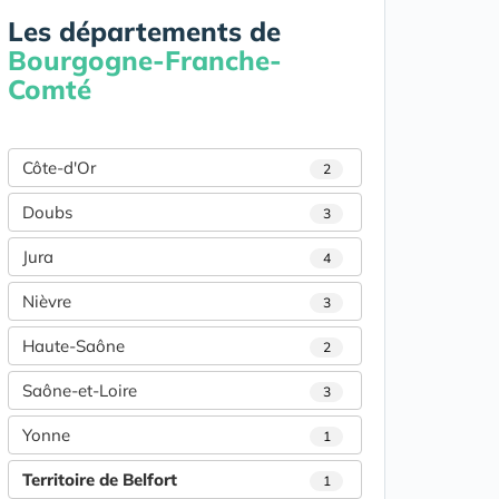
Les départements de
Bourgogne-Franche-
Comté
Côte-d'Or
2
Doubs
3
Jura
4
Nièvre
3
Haute-Saône
2
Saône-et-Loire
3
Yonne
1
Territoire de Belfort
1